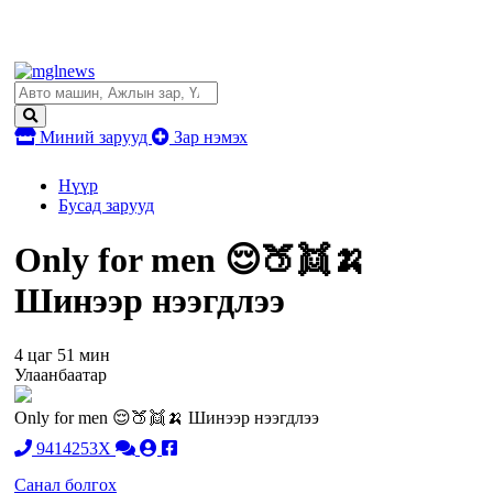
Миний зарууд
Зар нэмэх
Нүүр
Бусад зарууд
Only for men 😌🍑👯🍌
Шинээр нээгдлээ
4 цаг 51 мин
Улаанбаатар
Only for men 😌🍑👯🍌 Шинээр нээгдлээ
9414253X
Санал болгох