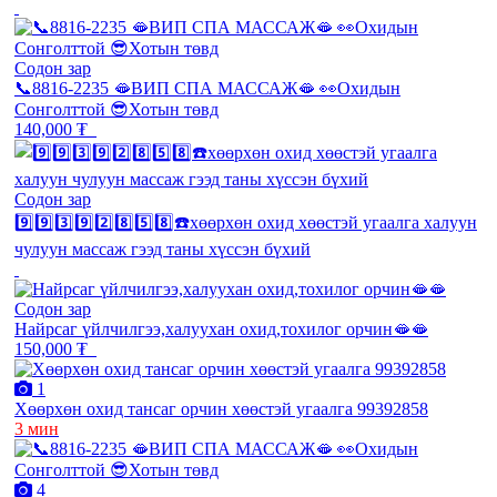
Содон зар
📞8816-2235 🫦ВИП СПА МАССАЖ🫦 👀Охидын
Сонголттой 😎Хотын төвд
140,000 ₮
Содон зар
9️⃣9️⃣3️⃣9️⃣2️⃣8️⃣5️⃣8️⃣☎️хөөрхөн охид хөөстэй угаалга халуун
чулуун массаж гээд таны хүссэн бүхий
Содон зар
Найрсаг үйлчилгээ,халуухан охид,тохилог орчин🫦🫦
150,000 ₮
1
Хөөрхөн охид тансаг орчин хөөстэй угаалга 99392858
3 мин
4