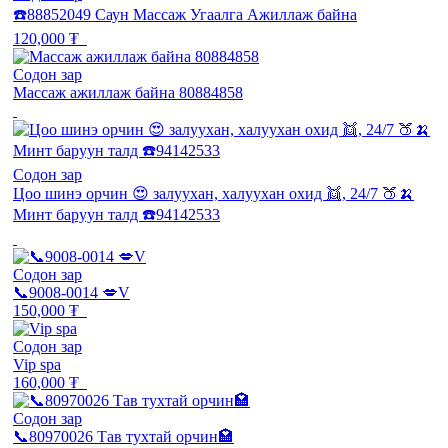
☎️88852049 Саун Массаж Угаалга Ажиллаж байна
120,000 ₮
Содон зар
Массаж ажиллаж байна 80884858
Содон зар
Цоо шинэ орчин 😍 залуухан, халуухан охид 👯, 24/7 🍑🍌
Минт баруун талд ☎️94142533
Содон зар
📞9008-0014 💋V
150,000 ₮
Содон зар
Vip spa
160,000 ₮
Содон зар
📞80970026 Тав тухтай орчин🏩