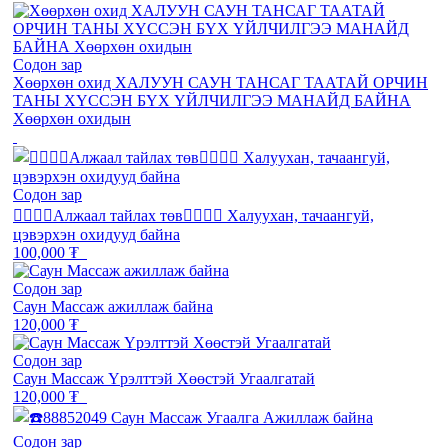
Содон зар
Хөөрхөн охид ХАЛУУН САУН ТАНСАГ ТААТАЙ ОРЧИН
ТАНЫ ХҮССЭН БҮХ ҮЙЛЧИЛГЭЭ МАНАЙД БАЙНА
Хөөрхөн охидын
Содон зар
❤️‍🔥❤️‍🔥Алжаал тайлах төв❤️‍🔥❤️‍🔥 Халуухан, тачаангуй,
цэвэрхэн охидууд байна
100,000 ₮
Содон зар
Саун Массаж ажиллаж байна
120,000 ₮
Содон зар
Саун Массаж Үрэлттэй Хөөстэй Угаалгатай
120,000 ₮
Содон зар