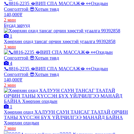
📞8816-2235 🫦ВИП СПА МАССАЖ🫦 👀Охидын
Сонголттой 😎Хотын төвд
140,000₮
2 мин
Бусад зарууд
1
Хөөрхөн охид тансаг орчин хөөстэй угаалга 99392858
3 мин
4
📞8816-2235 🫦ВИП СПА МАССАЖ🫦 👀Охидын
Сонголттой 😎Хотын төвд
140,000₮
2 мин
1
Хөөрхөн охид ХАЛУУН САУН ТАНСАГ ТААТАЙ ОРЧИН
ТАНЫ ХҮССЭН БҮХ ҮЙЛЧИЛГЭЭ МАНАЙД БАЙНА
Хөөрхөн охидын
7 мин