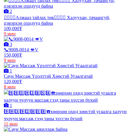
2
❤️‍🔥❤️‍🔥Алжаал тайлах төв❤️‍🔥❤️‍🔥 Халуухан, тачаангуй,
цэвэрхэн охидууд байна
100,000₮
9 мин
3
📞9008-0014 💋V
150,000₮
9 мин
1
Саун Массаж Үрэлттэй Хөөстэй Угаалгатай
120,000₮
8 мин
1
9️⃣9️⃣3️⃣9️⃣2️⃣8️⃣5️⃣8️⃣☎️хөөрхөн охид хөөстэй угаалга халуун
чулуун массаж гээд таны хүссэн бүхий
11 мин