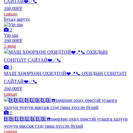
САЙТАЙ❤️✅📞
160,000₮
саяхан
Бусад зарууд
2
Vip spa
160,000₮
1 мин
3
МАШ ХӨӨРХӨН ОХИДТОЙ❤️📍📞 ОХИДЫН СОНГОЛТ
САЙТАЙ❤️✅📞
160,000₮
саяхан
1
9️⃣9️⃣3️⃣9️⃣2️⃣8️⃣5️⃣8️⃣☎️хөөрхөн охид хөөстэй угаалга халуун
чулуун массаж гээд таны хүссэн бүхий
саяхан