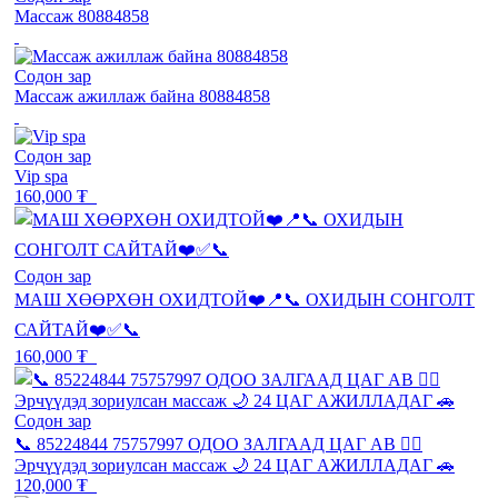
Массаж 80884858
Содон зар
Массаж ажиллаж байна 80884858
Содон зар
Vip spa
160,000 ₮
Содон зар
МАШ ХӨӨРХӨН ОХИДТОЙ❤️📍📞 ОХИДЫН СОНГОЛТ
САЙТАЙ❤️✅📞
160,000 ₮
Содон зар
📞 85224844 75757997 ОДОО ЗАЛГААД ЦАГ АВ 💆‍♂️
Эрчүүдэд зориулсан массаж 🌙 24 ЦАГ АЖИЛЛАДАГ 🚗
120,000 ₮