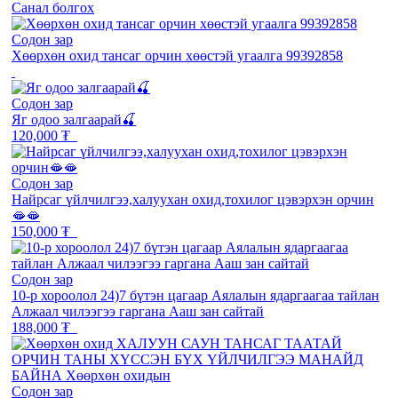
Санал болгох
Содон зар
Хөөрхөн охид тансаг орчин хөөстэй угаалга 99392858
Содон зар
Яг одоо залгаарай🍒
120,000 ₮
Содон зар
Найрсаг үйлчилгээ,халуухан охид,тохилог цэвэрхэн орчин
🫦🫦
150,000 ₮
Содон зар
10-р хороолол 24)7 бүтэн цагаар Аялалын ядаргаагаа тайлан
Алжаал чилээгээ гаргана Ааш зан сайтай
188,000 ₮
Содон зар