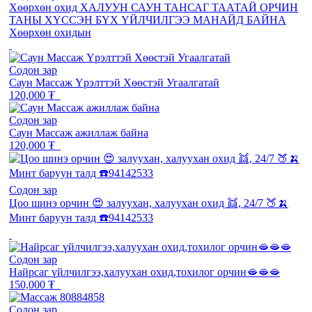
Хөөрхөн охид ХАЛУУН САУН ТАНСАГ ТААТАЙ ОРЧИН
ТАНЫ ХҮССЭН БҮХ ҮЙЛЧИЛГЭЭ МАНАЙД БАЙНА
Хөөрхөн охидын
Содон зар
Саун Массаж Үрэлттэй Хөөстэй Угаалгатай
120,000 ₮
Содон зар
Саун Массаж ажиллаж байна
120,000 ₮
Содон зар
Цоо шинэ орчин 😍 залуухан, халуухан охид 👯, 24/7 🍑🍌
Минт баруун талд ☎️94142533
Содон зар
Найрсаг үйлчилгээ,халуухан охид,тохилог орчин🫦🫦🫦
150,000 ₮
Содон зар