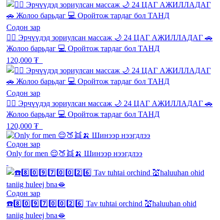
Содон зар
💆‍♂️ Эрчүүдэд зориулсан массаж 🌙 24 ЦАГ АЖИЛЛАДАГ 🚗
Жолоо барьдаг 💻 Оройтож тардаг бол ТАНД
120,000 ₮
Содон зар
💆‍♂️ Эрчүүдэд зориулсан массаж 🌙 24 ЦАГ АЖИЛЛАДАГ 🚗
Жолоо барьдаг 💻 Оройтож тардаг бол ТАНД
120,000 ₮
Содон зар
Only for men 😌🍑👯🍌 Шинээр нээгдлээ
Содон зар
☎️8️⃣0️⃣9️⃣7️⃣0️⃣0️⃣2️⃣6️⃣ Tav tuhtai orchind 💒haluuhan ohid
taniig huleej bna🫦