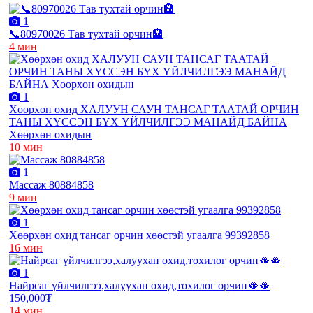
1
📞80970026 Тав тухтай орчин🏩
4 мин
1
Хөөрхөн охид ХАЛУУН САУН ТАНСАГ ТААТАЙ ОРЧИН
ТАНЫ ХҮССЭН БҮХ ҮЙЛЧИЛГЭЭ МАНАЙД БАЙНА
Хөөрхөн охидын
10 мин
1
Массаж 80884858
9 мин
1
Хөөрхөн охид тансаг орчин хөөстэй угаалга 99392858
16 мин
1
Найрсаг үйлчилгээ,халуухан охид,тохилог орчин🫦🫦
150,000₮
14 мин