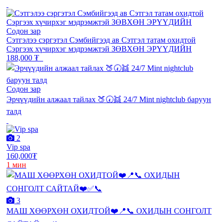
Содон зар
Сэтгэлээ сэргэтэл Сэмбийгээд ав Сэтгэл татам охидтой
Сэргээх хүчирхэг мэдрэмжтэй ЗӨВХӨН ЭРҮҮДИЙН
188,000 ₮
Содон зар
Эрчүүдийн алжаал тайлах 🍑🕢👯 24/7 Mint nightclub баруун
талд
2
Vip spa
160,000₮
1 мин
3
МАШ ХӨӨРХӨН ОХИДТОЙ❤️📍📞 ОХИДЫН СОНГОЛТ