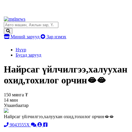
Миний зарууд
Зар нэмэх
Нүүр
Бусад зарууд
Найрсаг үйлчилгээ,халуухан
охид,тохилог орчин🫦🫦
150 мянга ₮
14 мин
Улаанбаатар
Найрсаг үйлчилгээ,халуухан охид,тохилог орчин🫦🫦
9043555X