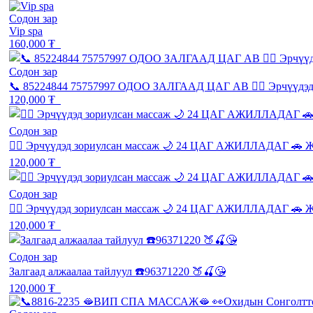
Содон зар
Vip spa
160,000 ₮
Содон зар
📞 85224844 75757997 ОДОО ЗАЛГААД ЦАГ АВ 💆‍♂️ Эрчүүд
120,000 ₮
Содон зар
💆‍♂️ Эрчүүдэд зориулсан массаж 🌙 24 ЦАГ АЖИЛЛАДАГ 🚗 Ж
120,000 ₮
Содон зар
💆‍♂️ Эрчүүдэд зориулсан массаж 🌙 24 ЦАГ АЖИЛЛАДАГ 🚗 Ж
120,000 ₮
Содон зар
Залгаад алжаалаа тайлуул ☎️96371220 🍑🍒😘
120,000 ₮