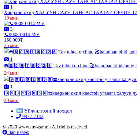
1
Хөөрхөн охид ХАЛУУН САУН ТАНСАГ ТААТАЙ ОРЧИН 
19 мин
3
📞9008-0014 💋V
150,000₮
25 мин
1
☎️8️⃣0️⃣9️⃣7️⃣0️⃣0️⃣2️⃣6️⃣ Tav tuhtai orchind 💒haluuhan ohid taniig
24 мин
1
9️⃣9️⃣3️⃣9️⃣2️⃣8️⃣5️⃣8️⃣☎️хөөрхөн охид хөөстэй угаалга халуун
29 мин
Үйлчилгээний нөхцөл
9977-7142
© 2020 www.my-zar.mn All rights reserved
Зар нэмэх