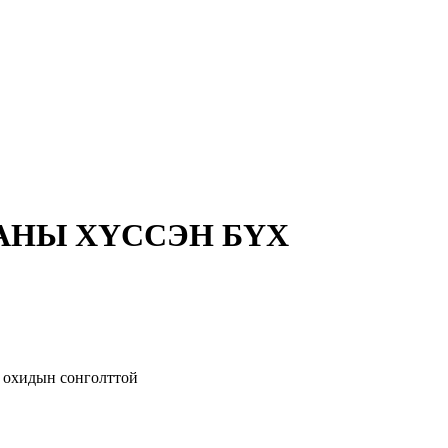
ТАНЫ ХҮССЭН БҮХ
идын сонголттой