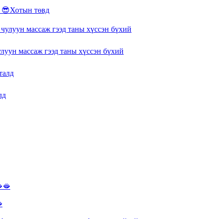
😎Хотын төвд
 чулуун массаж гээд таны хүссэн бүхий
лд
