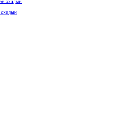
охидын