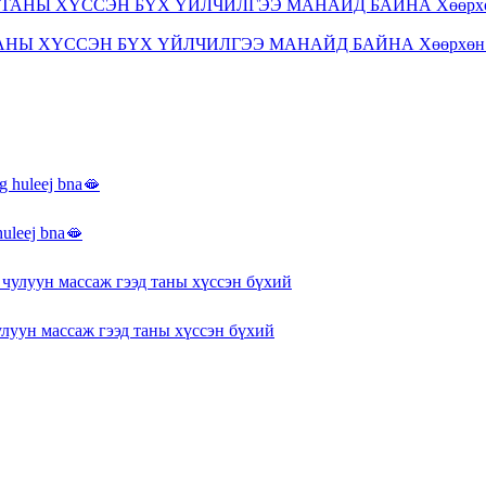
ТАНЫ ХҮССЭН БҮХ ҮЙЛЧИЛГЭЭ МАНАЙД БАЙНА Хөөрхөн 
 huleej bna🫦
 чулуун массаж гээд таны хүссэн бүхий