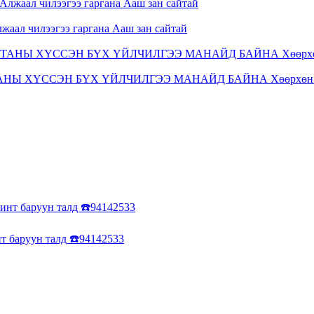
лжаал чилээгээ гаргана Ааш зан сайтай
ТАНЫ ХҮССЭН БҮХ ҮЙЛЧИЛГЭЭ МАНАЙД БАЙНА Хөөрхөн 
нт баруун талд ☎️94142533