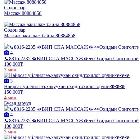
Содон зар
Массаж 80884858
Содон зар
Массаж ажиллаж байна 80884858
4
📞8816-2235 🫦ВИП СПА МАССАЖ🫦 👀Охидын Сонголттой 
100,000₮
3 мин
3
Найрсаг үйлчилгээ,халуухан охид,тохилог орчин🫦🫦🫦
150,000₮
4 мин
Бусад зарууд
4
📞8816-2235 🫦ВИП СПА МАССАЖ🫦 👀Охидын Сонголттой 
100,000₮
3 мин