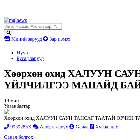
Миний зарууд
Зар нэмэх
Нүүр
Бусад зарууд
Хөөрхөн охид ХАЛУУН СА
ҮЙЛЧИЛГЭЭ МАНАЙД БАЙН
19 мин
Улаанбаатар
Хөөрхөн охид ХАЛУУН САУН ТАНСАГ ТААТАЙ ОРЧИН Т
9939285X
Асуулт асуух
Ganaa
Хуваалцах
Санал болгох