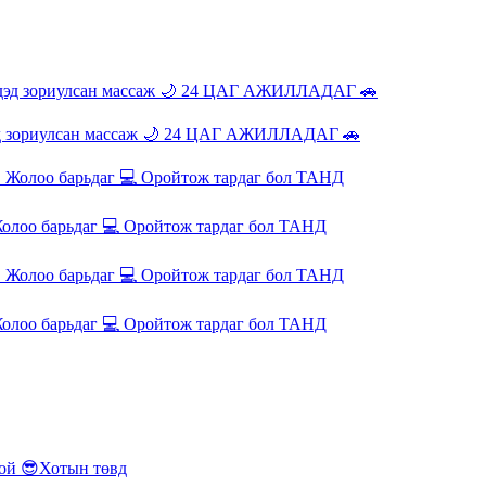
эд зориулсан массаж 🌙 24 ЦАГ АЖИЛЛАДАГ 🚗
олоо барьдаг 💻 Оройтож тардаг бол ТАНД
олоо барьдаг 💻 Оройтож тардаг бол ТАНД