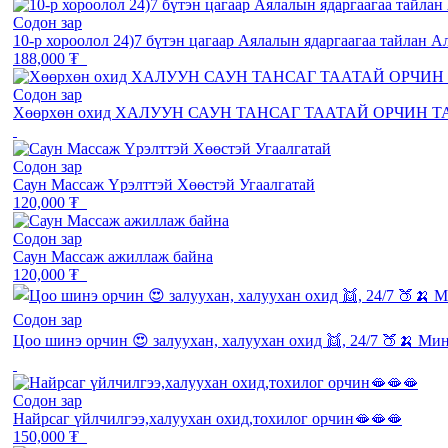
Содон зар
10-р хороолол 24)7 бүтэн цагаар Аялалын ядаргаагаа тайлан А
188,000 ₮
Содон зар
Хөөрхөн охид ХАЛУУН САУН ТАНСАГ ТААТАЙ ОРЧИН 
Содон зар
Саун Массаж Үрэлттэй Хөөстэй Угаалгатай
120,000 ₮
Содон зар
Саун Массаж ажиллаж байна
120,000 ₮
Содон зар
Цоо шинэ орчин 😍 залуухан, халуухан охид 👯, 24/7 🍑🍌 Ми
Содон зар
Найрсаг үйлчилгээ,халуухан охид,тохилог орчин🫦🫦🫦
150,000 ₮