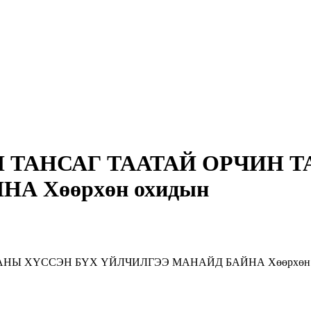
УН ТАНСАГ ТААТАЙ ОРЧИН 
А Хөөрхөн охидын
АНЫ ХҮССЭН БҮХ ҮЙЛЧИЛГЭЭ МАНАЙД БАЙНА Хөөрхөн ох