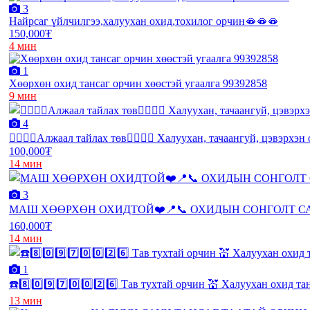
3
Найрсаг үйлчилгээ,халуухан охид,тохилог орчин🫦🫦🫦
150,000₮
4 мин
1
Хөөрхөн охид тансаг орчин хөөстэй угаалга 99392858
9 мин
4
❤️‍🔥❤️‍🔥Алжаал тайлах төв❤️‍🔥❤️‍🔥 Халуухан, тачаангуй, цэвэрхэ
100,000₮
14 мин
3
МАШ ХӨӨРХӨН ОХИДТОЙ❤️📍📞 ОХИДЫН СОНГОЛТ С
160,000₮
14 мин
1
☎️8️⃣0️⃣9️⃣7️⃣0️⃣0️⃣2️⃣6️⃣ Тав тухтай орчин 💒 Халуухан охид т
13 мин