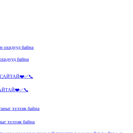
н охидууд байна
АЙТАЙ❤️✅📞
аныг хүлээж байна