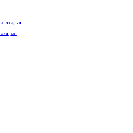
охидын