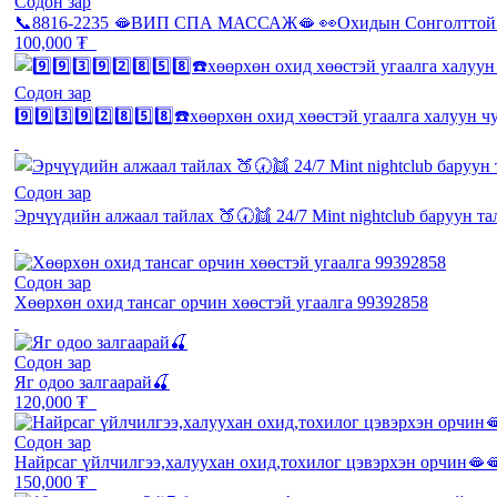
Содон зар
📞8816-2235 🫦ВИП СПА МАССАЖ🫦 👀Охидын Сонголттой 
100,000 ₮
Содон зар
9️⃣9️⃣3️⃣9️⃣2️⃣8️⃣5️⃣8️⃣☎️хөөрхөн охид хөөстэй угаалга халуун
Содон зар
Эрчүүдийн алжаал тайлах 🍑🕢👯 24/7 Mint nightclub баруун та
Содон зар
Хөөрхөн охид тансаг орчин хөөстэй угаалга 99392858
Содон зар
Яг одоо залгаарай🍒
120,000 ₮
Содон зар
Найрсаг үйлчилгээ,халуухан охид,тохилог цэвэрхэн орчин🫦
150,000 ₮