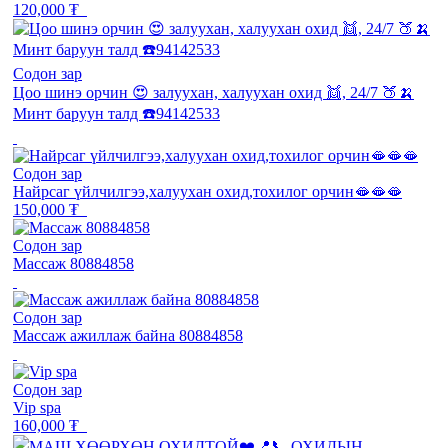
120,000 ₮
Содон зар
Цоо шинэ орчин 😍 залуухан, халуухан охид 👯, 24/7 🍑🍌
Минт баруун талд ☎️94142533
Содон зар
Найрсаг үйлчилгээ,халуухан охид,тохилог орчин🫦🫦🫦
150,000 ₮
Содон зар
Массаж 80884858
Содон зар
Массаж ажиллаж байна 80884858
Содон зар
Vip spa
160,000 ₮