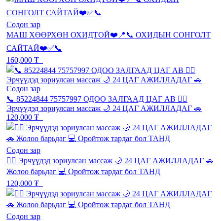
Содон зар
МАШ ХӨӨРХӨН ОХИДТОЙ❤️📍📞 ОХИДЫН СОНГОЛТ
САЙТАЙ❤️✅📞
160,000 ₮
Содон зар
📞 85224844 75757997 ОДОО ЗАЛГААД ЦАГ АВ 💆‍♂️
Эрчүүдэд зориулсан массаж 🌙 24 ЦАГ АЖИЛЛАДАГ 🚗
120,000 ₮
Содон зар
💆‍♂️ Эрчүүдэд зориулсан массаж 🌙 24 ЦАГ АЖИЛЛАДАГ 🚗
Жолоо барьдаг 💻 Оройтож тардаг бол ТАНД
120,000 ₮
Содон зар