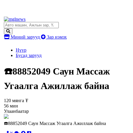
Миний зарууд
Зар нэмэх
Нүүр
Бусад зарууд
☎️88852049 Саун Массаж
Угаалга Ажиллаж байна
120 мянга ₮
56 мин
Улаанбаатар
☎️88852049 Саун Массаж Угаалга Ажиллаж байна