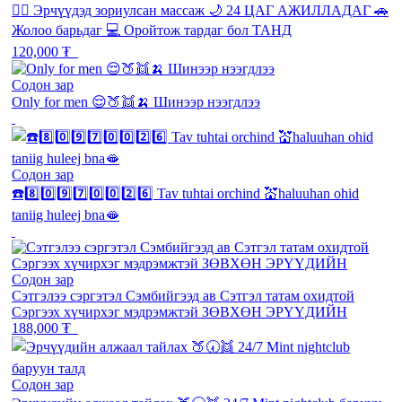
💆‍♂️ Эрчүүдэд зориулсан массаж 🌙 24 ЦАГ АЖИЛЛАДАГ 🚗
Жолоо барьдаг 💻 Оройтож тардаг бол ТАНД
120,000 ₮
Содон зар
Only for men 😌🍑👯🍌 Шинээр нээгдлээ
Содон зар
☎️8️⃣0️⃣9️⃣7️⃣0️⃣0️⃣2️⃣6️⃣ Tav tuhtai orchind 💒haluuhan ohid
taniig huleej bna🫦
Содон зар
Сэтгэлээ сэргэтэл Сэмбийгээд ав Сэтгэл татам охидтой
Сэргээх хүчирхэг мэдрэмжтэй ЗӨВХӨН ЭРҮҮДИЙН
188,000 ₮
Содон зар