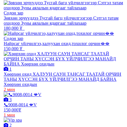
Содон зар
Зөвхөн эрчүүддээ Тусгай багц үйлчилгээгээр Сэтгэл татам
охидоор Зуны аялалын ядаргааг тайлахаар
180,000 ₮
Содон зар
Найрсаг үйлчилгээ,халуухан охид,тохилог орчин🫦🫦
150,000 ₮
1
Хөөрхөн охид ХАЛУУН САУН ТАНСАГ ТААТАЙ ОРЧИН
ТАНЫ ХҮССЭН БҮХ ҮЙЛЧИЛГЭЭ МАНАЙД БАЙНА
Хөөрхөн охидын
2 мин
3
📞9008-0014 💋V
150,000₮
1 мин
2