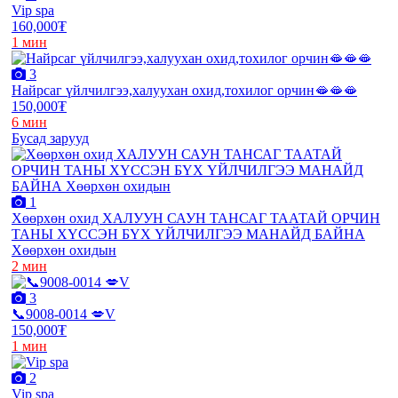
Vip spa
160,000₮
1 мин
3
Найрсаг үйлчилгээ,халуухан охид,тохилог орчин🫦🫦🫦
150,000₮
6 мин
Бусад зарууд
1
Хөөрхөн охид ХАЛУУН САУН ТАНСАГ ТААТАЙ ОРЧИН
ТАНЫ ХҮССЭН БҮХ ҮЙЛЧИЛГЭЭ МАНАЙД БАЙНА
Хөөрхөн охидын
2 мин
3
📞9008-0014 💋V
150,000₮
1 мин
2
Vip spa