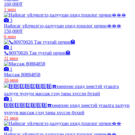
160,000₮
1 мин
3
Найрсаг үйлчилгээ,халуухан охид,тохилог орчин🫦🫦🫦
150,000₮
6 мин
1
📞80970026 Тав тухтай орчин🏩
11 мин
1
Массаж 80884858
16 мин
1
9️⃣9️⃣3️⃣9️⃣2️⃣8️⃣5️⃣8️⃣☎️хөөрхөн охид хөөстэй угаалга халуун
чулуун массаж гээд таны хүссэн бүхий
21 мин
1
Найрсаг үйлчилгээ,халуухан охид,тохилог орчин🫦🫦