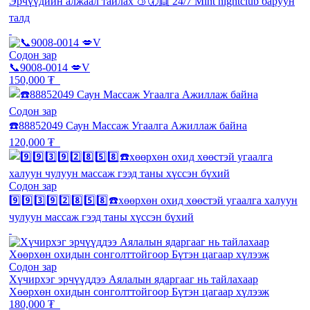
Эрчүүдийн алжаал тайлах 🍑🕢👯 24/7 Mint nightclub баруун
талд
Содон зар
📞9008-0014 💋V
150,000 ₮
Содон зар
☎️88852049 Саун Массаж Угаалга Ажиллаж байна
120,000 ₮
Содон зар
9️⃣9️⃣3️⃣9️⃣2️⃣8️⃣5️⃣8️⃣☎️хөөрхөн охид хөөстэй угаалга халуун
чулуун массаж гээд таны хүссэн бүхий
Содон зар
Хүчирхэг эрчүүддээ Аялалын ядаргааг нь тайлахаар
Хөөрхөн охидын сонголттойгоор Бүтэн цагаар хүлээж
180,000 ₮