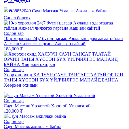
X
Санал болгох
Содон зар
10-р хороолол 24)7 бүтэн цагаар Аялалын ядаргаагаа тайлан
Алжаал чилээгээ гаргана Ааш зан сайтай
188,000 ₮
Содон зар
Хөөрхөн охид ХАЛУУН САУН ТАНСАГ ТААТАЙ ОРЧИН
ТАНЫ ХҮССЭН БҮХ ҮЙЛЧИЛГЭЭ МАНАЙД БАЙНА
Хөөрхөн охидын
Содон зар
Саун Массаж Үрэлттэй Хөөстэй Угаалгатай
120,000 ₮
Содон зар
Саун Массаж ажиллаж байна