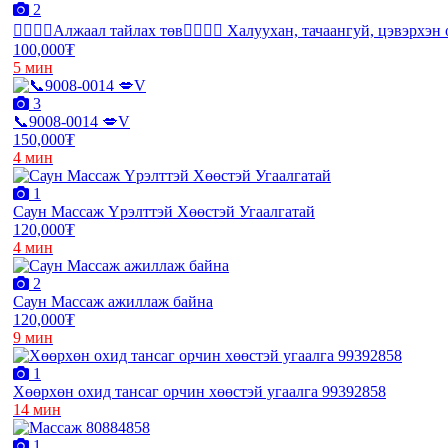
2
❤️‍🔥❤️‍🔥Алжаал тайлах төв❤️‍🔥❤️‍🔥 Халуухан, тачаангуй, цэвэрхэ
100,000₮
5 мин
3
📞9008-0014 💋V
150,000₮
4 мин
1
Саун Массаж Үрэлттэй Хөөстэй Угаалгатай
120,000₮
4 мин
2
Саун Массаж ажиллаж байна
120,000₮
9 мин
1
Хөөрхөн охид тансаг орчин хөөстэй угаалга 99392858
14 мин
1