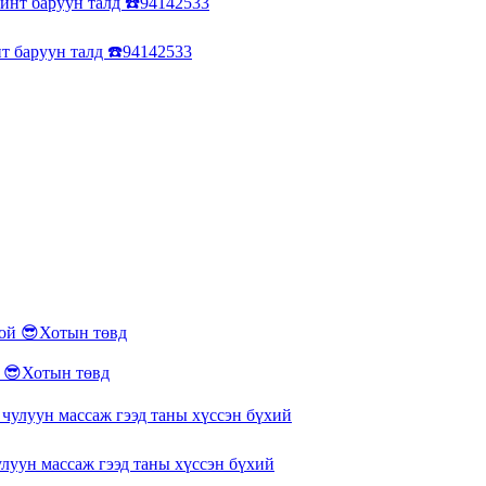
нт баруун талд ☎️94142533
😎Хотын төвд
 чулуун массаж гээд таны хүссэн бүхий