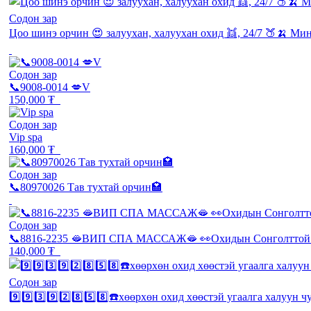
Содон зар
Цоо шинэ орчин 😍 залуухан, халуухан охид 👯, 24/7 🍑🍌 Ми
Содон зар
📞9008-0014 💋V
150,000 ₮
Содон зар
Vip spa
160,000 ₮
Содон зар
📞80970026 Тав тухтай орчин🏩
Содон зар
📞8816-2235 🫦ВИП СПА МАССАЖ🫦 👀Охидын Сонголттой 
140,000 ₮
Содон зар
9️⃣9️⃣3️⃣9️⃣2️⃣8️⃣5️⃣8️⃣☎️хөөрхөн охид хөөстэй угаалга халуун