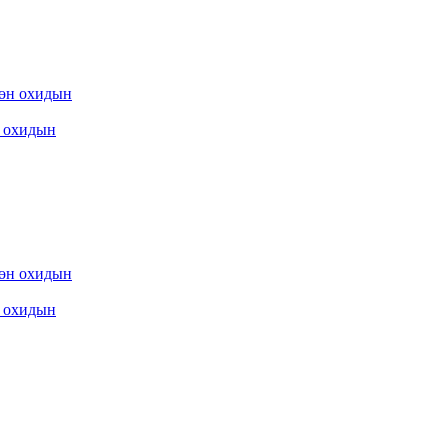
охидын
охидын