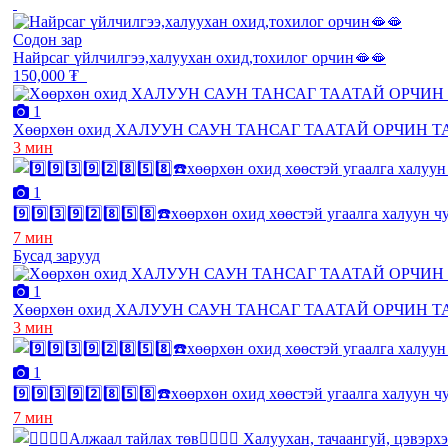
Содон зар
Найрсаг үйлчилгээ,халуухан охид,тохилог орчин🫦🫦
150,000 ₮
1
Хөөрхөн охид ХАЛУУН САУН ТАНСАГ ТААТАЙ ОРЧИН 
3 мин
1
9️⃣9️⃣3️⃣9️⃣2️⃣8️⃣5️⃣8️⃣☎️хөөрхөн охид хөөстэй угаалга халуун
7 мин
Бусад зарууд
1
Хөөрхөн охид ХАЛУУН САУН ТАНСАГ ТААТАЙ ОРЧИН 
3 мин
1
9️⃣9️⃣3️⃣9️⃣2️⃣8️⃣5️⃣8️⃣☎️хөөрхөн охид хөөстэй угаалга халуун
7 мин