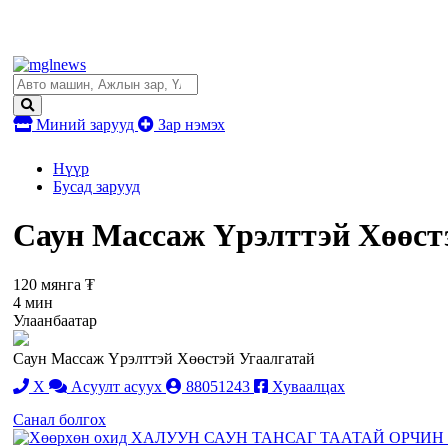
Миний зарууд
Зар нэмэх
Нүүр
Бусад зарууд
Саун Массаж Үрэлттэй Хөөст
120 мянга ₮
4 мин
Улаанбаатар
Саун Массаж Үрэлттэй Хөөстэй Угаалгатай
X
Асуулт асуух
88051243
Хуваалцах
Санал болгох