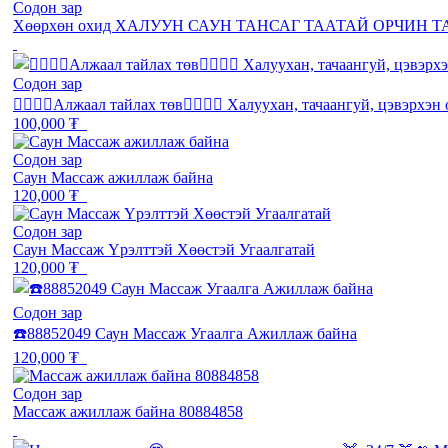
Содон зар
Хөөрхөн охид ХАЛУУН САУН ТАНСАГ ТААТАЙ ОРЧИН 
Содон зар
❤️‍🔥❤️‍🔥Алжаал тайлах төв❤️‍🔥❤️‍🔥 Халуухан, тачаангуй, цэвэрхэ
100,000 ₮
Содон зар
Саун Массаж ажиллаж байна
120,000 ₮
Содон зар
Саун Массаж Үрэлттэй Хөөстэй Угаалгатай
120,000 ₮
Содон зар
☎️88852049 Саун Массаж Угаалга Ажиллаж байна
120,000 ₮
Содон зар
Массаж ажиллаж байна 80884858