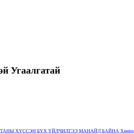
эй Угаалгатай