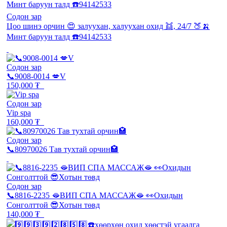
Содон зар
Цоо шинэ орчин 😍 залуухан, халуухан охид 👯, 24/7 🍑🍌
Минт баруун талд ☎️94142533
Содон зар
📞9008-0014 💋V
150,000 ₮
Содон зар
Vip spa
160,000 ₮
Содон зар
📞80970026 Тав тухтай орчин🏩
Содон зар
📞8816-2235 🫦ВИП СПА МАССАЖ🫦 👀Охидын
Сонголттой 😎Хотын төвд
140,000 ₮