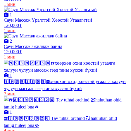
1 мин
1
Саун Массаж Үрэлттэй Хөөстэй Угаалгатай
120,000₮
1 мин
2
Саун Массаж ажиллаж байна
120,000₮
1 мин
1
9️⃣9️⃣3️⃣9️⃣2️⃣8️⃣5️⃣8️⃣☎️хөөрхөн охид хөөстэй угаалга халуун
чулуун массаж гээд таны хүссэн бүхий
7 мин
1
☎️8️⃣0️⃣9️⃣7️⃣0️⃣0️⃣2️⃣6️⃣ Tav tuhtai orchind 💒haluuhan ohid
taniig huleej bna🫦
4 мин