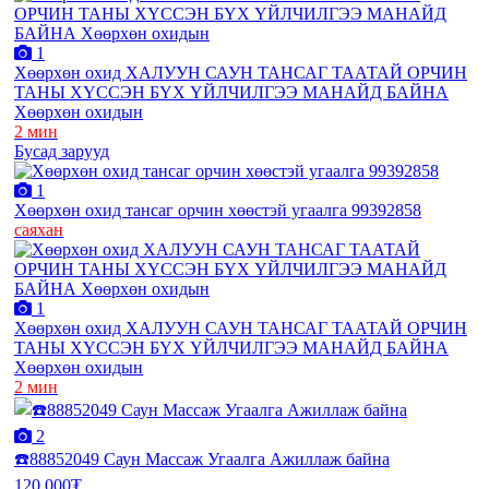
1
Хөөрхөн охид ХАЛУУН САУН ТАНСАГ ТААТАЙ ОРЧИН
ТАНЫ ХҮССЭН БҮХ ҮЙЛЧИЛГЭЭ МАНАЙД БАЙНА
Хөөрхөн охидын
2 мин
Бусад зарууд
1
Хөөрхөн охид тансаг орчин хөөстэй угаалга 99392858
саяхан
1
Хөөрхөн охид ХАЛУУН САУН ТАНСАГ ТААТАЙ ОРЧИН
ТАНЫ ХҮССЭН БҮХ ҮЙЛЧИЛГЭЭ МАНАЙД БАЙНА
Хөөрхөн охидын
2 мин
2
☎️88852049 Саун Массаж Угаалга Ажиллаж байна
120,000₮