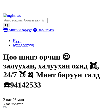
Миний зарууд
Зар нэмэх
Нүүр
Бусад зарууд
Цоо шинэ орчин 😍
залуухан, халуухан охид 👯,
24/7 🍑🍌 Минт баруун талд
☎️94142533
2 цаг 26 мин
Улаанбаатар