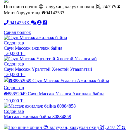
Цоо шинэ орчин 😍 залуухан, халуухан охид 👯, 24/7 🍑🍌
Минт баруун талд ☎️94142533
9414253X
Санал болгох
Содон зар
Саун Массаж ажиллаж байна
120,000 ₮
Содон зар
Саун Массаж Үрэлттэй Хөөстэй Угаалгатай
120,000 ₮
Содон зар
☎️88852049 Саун Массаж Угаалга Ажиллаж байна
120,000 ₮
Содон зар
Массаж ажиллаж байна 80884858