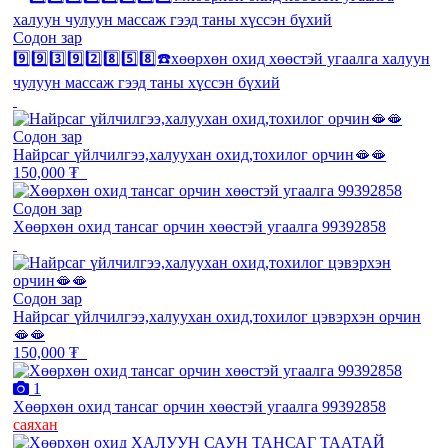
Содон зар
9️⃣9️⃣3️⃣9️⃣2️⃣8️⃣5️⃣8️⃣☎️хөөрхөн охид хөөстэй угаалга халуун
чулуун массаж гээд таны хүссэн бүхий
Содон зар
Найрсаг үйлчилгээ,халуухан охид,тохилог орчин🫦🫦
150,000 ₮
Содон зар
Хөөрхөн охид тансаг орчин хөөстэй угаалга 99392858
Содон зар
Найрсаг үйлчилгээ,халуухан охид,тохилог цэвэрхэн орчин
🫦🫦
150,000 ₮
1
Хөөрхөн охид тансаг орчин хөөстэй угаалга 99392858
саяхан