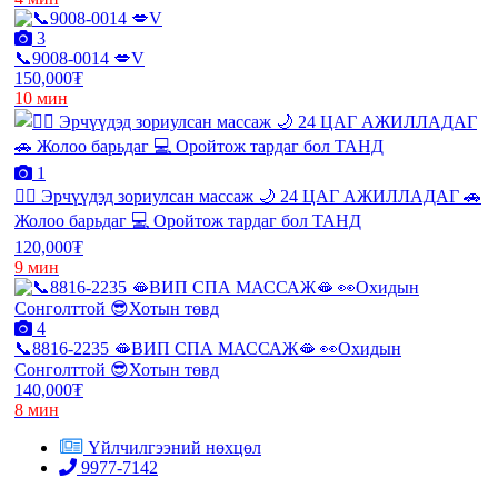
3
📞9008-0014 💋V
150,000₮
10 мин
1
💆‍♂️ Эрчүүдэд зориулсан массаж 🌙 24 ЦАГ АЖИЛЛАДАГ 🚗
Жолоо барьдаг 💻 Оройтож тардаг бол ТАНД
120,000₮
9 мин
4
📞8816-2235 🫦ВИП СПА МАССАЖ🫦 👀Охидын
Сонголттой 😎Хотын төвд
140,000₮
8 мин
Үйлчилгээний нөхцөл
9977-7142