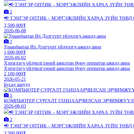
2
📢 ТЭНГЭР ОПТИК – МЭРГЭЖЛИЙН ХАРАА ЗҮЙН ТӨВД СУ
3,500,000₮
2026-06-08
1
Улаанбаатар Их Дэлгүүрт үйлчлэгч ажилд авна
1,600,000₮
2026-06-02
Хэрэглэгч үйлчилгээний ажилтан буюу оператор ажилд авна
Хэрэглэгч үйлчилгээний ажилтан буюу оператор ажилд авна
2,100,000₮
2026-05-21
Бусад зарууд
1
КОМПЬЮТЕР СУРГАЛТ ГАНЦААРЧИЛСАН ЭРЧИМЖҮҮЛСЭН 
2026-08-03
2
📢 ТЭНГЭР ОПТИК – МЭРГЭЖЛИЙН ХАРАА ЗҮЙН ТӨВД СУ
3,500,000₮