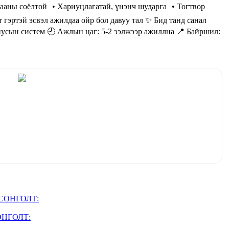
ааны соёлтой • Хариуцлагатай, үнэнч шударга • Тогтвор
гэртэй эсвэл ажилдаа ойр бол давуу тал ✨ Бид танд санал
нусын систем 🕘 Ажлын цаг: 5-2 ээлжээр ажиллна 📍 Байршил:
ОНГОЛТ: