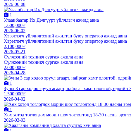
2026-06-08
1
Улаанбаатар Их Дэлгүүрт үйлчлэгч ажилд авна
1,600,000₮
2026-06-02
Хэрэглэгч үйлчилгээний ажилтан буюу оператор ажилд авна
Хэрэглэгч үйлчилгээний ажилтан буюу оператор ажилд авна
2,100,000₮
2026-05-21
Сүлжээний техникч сургаж ажилд авна
Сүлжээний техникч сургаж ажилд авна
2,000,000₮
2026-04-28
1
Зуны 3 сар хөдөө эрүүл агаарт, найрсаг хамт олонтой, өдрийн 
1,500,000₮
2026-04-02
1
Хөх хотод тоглогдох морин шоу тоглолтонд 18-30 насны эрэгт
2026-03-03
1