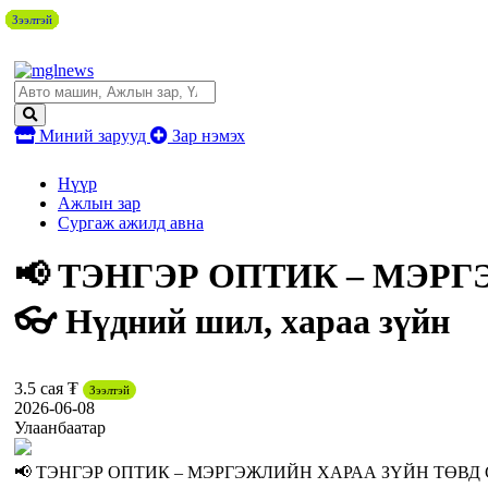
Зээлтэй
Зээлтэй
Зээлтэй
Зээлтэй
Зээлтэй
Зээлтэй
Зээлтэй
Зээлтэй
Зээлтэй
Зээлтэй
Миний зарууд
Зар нэмэх
Нүүр
Ажлын зар
Сургаж ажилд авна
📢 ТЭНГЭР ОПТИК – МЭР
👓 Нүдний шил, хараа зүйн
3.5 сая ₮
Зээлтэй
2026-06-08
Улаанбаатар
📢 ТЭНГЭР ОПТИК – МЭРГЭЖЛИЙН ХАРАА ЗҮЙН ТӨВД СУРГАЖ