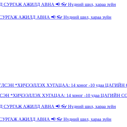
РГАЖ АЖИЛД АВНА 📢 👓 Нүдний шил, хараа зүйн
*ХИЧЭЭЛЛЭХ ХУГАЦАА: 14 хоног -10 удаа ЦАГИЙН С
РГАЖ АЖИЛД АВНА 📢 👓 Нүдний шил, хараа зүйн