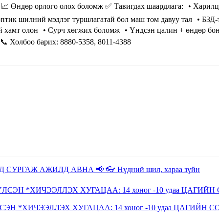
 📈 Өндөр орлого олох боломж ✅ Тавигдах шаардлага: • Харилц
птик шилний мэдлэг туршлагатай бол маш том давуу тал • БЗД-т 
эй хамт олон • Сурч хөгжих боломж • Үндсэн цалин + өндөр бо
 📞 Холбоо барих: 8880-5358, 8011-4388
*ХИЧЭЭЛЛЭХ ХУГАЦАА: 14 хоног -10 удаа ЦАГИЙН С