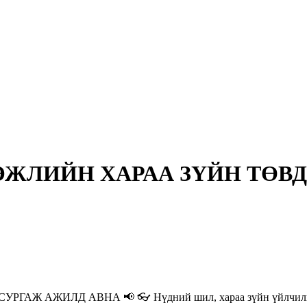
ГЭЖЛИЙН ХАРАА ЗҮЙН ТӨВД
 АЖИЛД АВНА 📢 👓 Нүдний шил, хараа зүйн үйлчилгээний