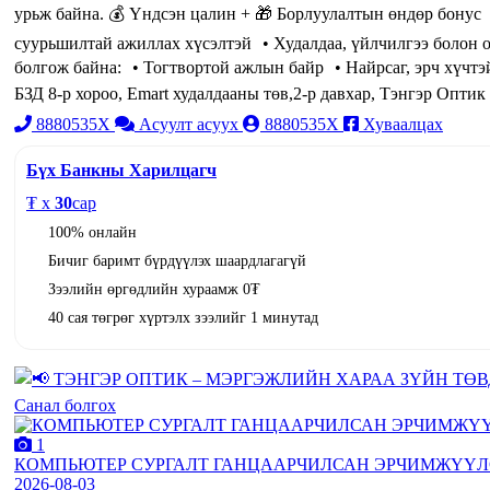
урьж байна. 💰 Үндсэн цалин + 🎁 Борлуулалтын өндөр бонус
суурьшилтай ажиллах хүсэлтэй • Худалдаа, үйлчилгээ болон о
болгож байна: • Тогтвортой ажлын байр • Найрсаг, эрч хүчт
БЗД 8-р хороо, Emart худалдааны төв,2-р давхар, Тэнгэр Оптик
8880535X
Асуулт асуух
8880535X
Хуваалцах
Бүх Банкны Харилцагч
₮ x
30
сар
100% онлайн
Бичиг баримт бүрдүүлэх шаардлагагүй
Зээлийн өргөдлийн хураамж 0₮
40 сая төгрөг хүртэлх зээлийг 1 минутад
Санал болгох
1
КОМПЬЮТЕР СУРГАЛТ ГАНЦААРЧИЛСАН ЭРЧИМЖҮҮЛСЭН 
2026-08-03