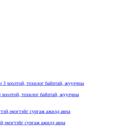
3 хоолтой, тохилог байртай, жуулчны
эй,эмэгтэйг сургаж ажилд авна