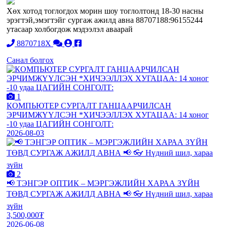
Хөх хотод тоглогдох морин шоу тоглолтонд 18-30 насны
эрэгтэй,эмэгтэйг сургаж ажилд авна 88707188:96155244
утасаар холбогдож мэдээлэл аваарай
8870718X
Санал болгох
1
КОМПЬЮТЕР СУРГАЛТ ГАНЦААРЧИЛСАН
ЭРЧИМЖҮҮЛСЭН *ХИЧЭЭЛЛЭХ ХУГАЦАА: 14 хоног
-10 удаа ЦАГИЙН СОНГОЛТ:
2026-08-03
2
📢 ТЭНГЭР ОПТИК – МЭРГЭЖЛИЙН ХАРАА ЗҮЙН
ТӨВД СУРГАЖ АЖИЛД АВНА 📢 👓 Нүдний шил, хараа
зүйн
3,500,000₮
2026-06-08