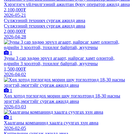
Хэрэглэгч үйлчилгээний ажилтан буюу оператор ажилд авна
2,100,000₮
2026-05-21
Сүлжээний техникч сургаж ажилд авна
Сүлжээний техникч сургаж ажилд авна
2,000,000₮
2026-04-28
1
Зуны 3 сар хөдөө эрүүл агаарт, найрсаг хамт олонтой,
өдрийн 3 хоолтой, тохилог байртай, жуулчны
1,500,000₮
2026-04-02
1
Хөх хотод тоглогдох морин шоу тоглолтонд 18-30 насны
эрэгтэй,эмэгтэйг сургаж ажилд авна
2026-03-03
1
Хаалганы компанинд хаалга суулгах хүн авна
2026-02-05
Киттельчин сургаж ажилд авна