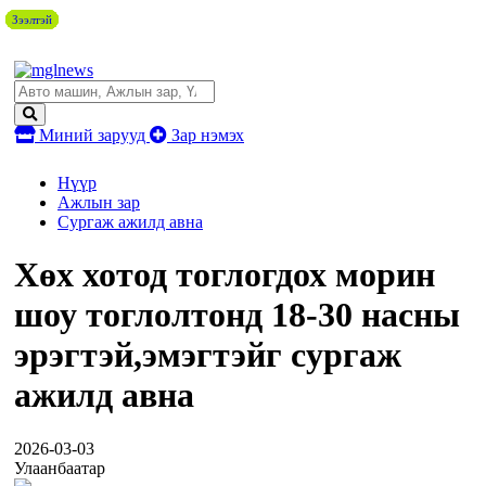
Зээлтэй
Зээлтэй
Зээлтэй
Зээлтэй
Зээлтэй
Зээлтэй
Зээлтэй
Зээлтэй
Миний зарууд
Зар нэмэх
Нүүр
Ажлын зар
Сургаж ажилд авна
Хөх хотод тоглогдох морин
шоу тоглолтонд 18-30 насны
эрэгтэй,эмэгтэйг сургаж
ажилд авна
2026-03-03
Улаанбаатар