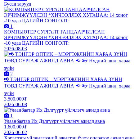
Бусад зарууд
1
КОМПЬЮТЕР СУРГАЛТ ГАНЦААРЧИЛСАН
ЭРЧИМЖҮҮЛСЭН *ХИЧЭЭЛЛЭХ ХУГАЦАА: 14 хоног
-10 удаа ЦАГИЙН СОНГОЛТ:
2026-08-03
2
📢 ТЭНГЭР ОПТИК – МЭРГЭЖЛИЙН ХАРАА ЗҮЙН
ТӨВД СУРГАЖ АЖИЛД АВНА 📢 👓 Нүдний шил, хараа
зүйн
3,500,000₮
2026-06-08
1
Улаанбаатар Их Дэлгүүрт үйлчлэгч ажилд авна
1,600,000₮
2026-06-02
Хэрэглэгч үйлчилгээний ажилтан буюу оператор ажилд авна