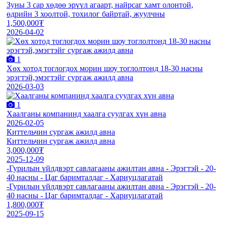
Зуны 3 сар хөдөө эрүүл агаарт, найрсаг хамт олонтой,
өдрийн 3 хоолтой, тохилог байртай, жуулчны
1,500,000₮
2026-04-02
1
Хөх хотод тоглогдох морин шоу тоглолтонд 18-30 насны
эрэгтэй,эмэгтэйг сургаж ажилд авна
2026-03-03
1
Хаалганы компанинд хаалга суулгах хүн авна
2026-02-05
Киттельчин сургаж ажилд авна
Киттельчин сургаж ажилд авна
3,000,000₮
2025-12-09
-Гурилын үйлдвэрт савлагааны ажилтан авна - Эрэгтэй - 20-
40 насны - Цаг баримталдаг - Хариуцлагатай
-Гурилын үйлдвэрт савлагааны ажилтан авна - Эрэгтэй - 20-
40 насны - Цаг баримталдаг - Хариуцлагатай
1,800,000₮
2025-09-15