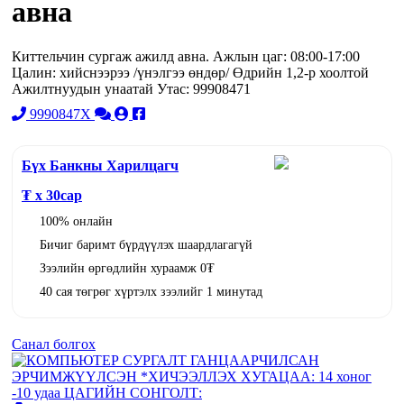
авна
Киттельчин сургаж ажилд авна. Ажлын цаг: 08:00-17:00
Цалин: хийснээрээ /үнэлгээ өндөр/ Өдрийн 1,2-р хоолтой
Ажилтнуудын унаатай Утас: 99908471
9990847X
Бүх Банкны Харилцагч
₮ x
30
сар
100% онлайн
Бичиг баримт бүрдүүлэх шаардлагагүй
Зээлийн өргөдлийн хураамж 0₮
40 сая төгрөг хүртэлх зээлийг 1 минутад
Санал болгох