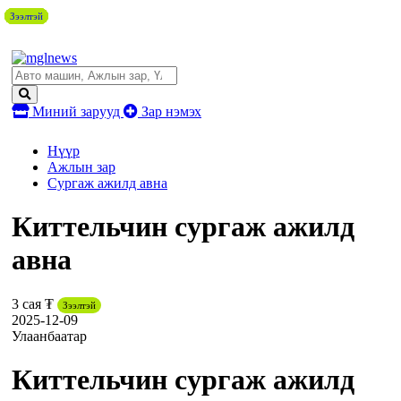
Зээлтэй
Зээлтэй
Зээлтэй
Зээлтэй
Зээлтэй
Зээлтэй
Зээлтэй
Зээлтэй
Миний зарууд
Зар нэмэх
Нүүр
Ажлын зар
Сургаж ажилд авна
Киттельчин сургаж ажилд
авна
3 сая ₮
Зээлтэй
2025-12-09
Улаанбаатар
Киттельчин сургаж ажилд