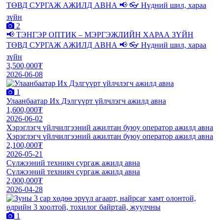
2
📢 ТЭНГЭР ОПТИК – МЭРГЭЖЛИЙН ХАРАА ЗҮЙН
ТӨВД СУРГАЖ АЖИЛД АВНА 📢 👓 Нүдний шил, хараа
зүйн
3,500,000₮
2026-06-08
1
Улаанбаатар Их Дэлгүүрт үйлчлэгч ажилд авна
1,600,000₮
2026-06-02
Хэрэглэгч үйлчилгээний ажилтан буюу оператор ажилд авна
Хэрэглэгч үйлчилгээний ажилтан буюу оператор ажилд авна
2,100,000₮
2026-05-21
Сүлжээний техникч сургаж ажилд авна
Сүлжээний техникч сургаж ажилд авна
2,000,000₮
2026-04-28
1