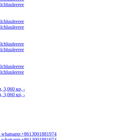
ilchluuleeree
ilchluuleeree
ilchluuleeree
ilchluuleeree
ilchluuleeree
ilchluuleeree
ilchluuleeree
 3,060 кр, -
 3,060 кр, -
com whatsapp:+8613001881974
com whatsapp:+8613001881974