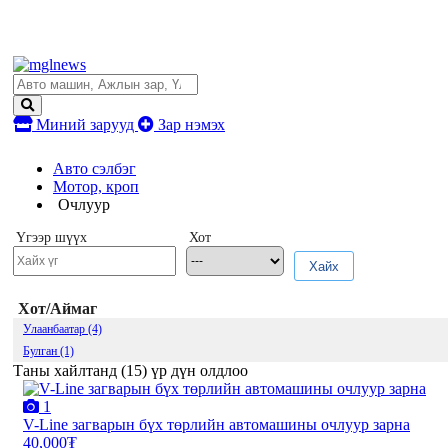
Миний зарууд
Зар нэмэх
Авто сэлбэг
Мотор, кроп
Очлуур
Үгээр шүүх
Хот
Хайх
Хот/Аймаг
Улаанбаатар (4)
Булган (1)
Таны хайлтанд (
15
) үр дүн олдлоо
1
V-Line загварын бүх төрлийн автомашины очлуур зарна
40,000₮