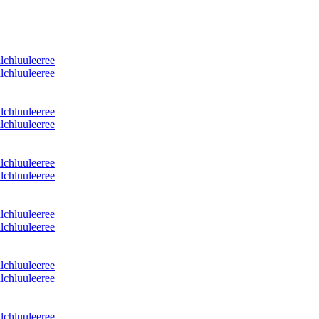
ilchluuleeree
ilchluuleeree
ilchluuleeree
ilchluuleeree
ilchluuleeree
ilchluuleeree
ilchluuleeree
ilchluuleeree
ilchluuleeree
ilchluuleeree
ilchluuleeree