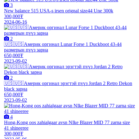
3
New balance 515 USA-s irsen orignal size44 Une 300k
300,000₮
2024-06-16
2
🇺🇸🇺🇸Америк оргинал Lunar Forse 1 Duckboot 43-44
размерын пүүз зарна
650,000₮
2023-09-02
2
🇺🇸🇺🇸Америк оргинал эрэгтэй пүүз Jordan 2 Retro Dekon
black зарна
650,000₮
2023-09-02
4
Hong-Kong oos zahialgaar avsn NIke Blazer MID 77 zarna size
41 shineeree
300,000₮