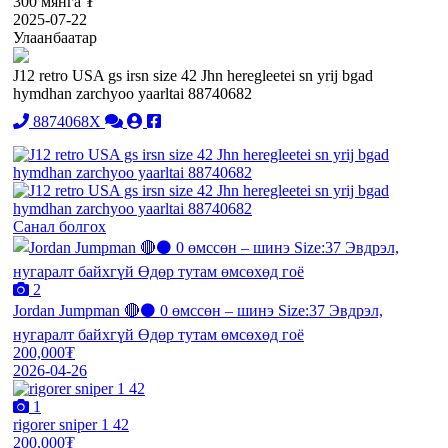
300 мянга ₮
2025-07-22
Улаанбаатар
J12 retro USA gs irsn size 42 Jhn heregleetei sn yrij bgad
hymdhan zarchyoo yaarltai 88740682
8874068X
Санал болгох
2
Jordan Jumpman 🔴⚫️ 0 өмссөн – шинэ Size:37 Эвдрэл,
нугаралт байхгүй Өдөр тутам өмсөхөд гоё
200,000₮
2026-04-26
1
rigorer sniper 1 42
200,000₮