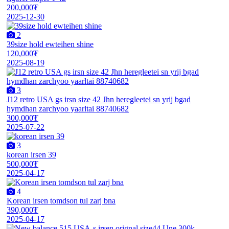
200,000₮
2025-12-30
2
39size hold ewteihen shine
120,000₮
2025-08-19
3
J12 retro USA gs irsn size 42 Jhn heregleetei sn yrij bgad
hymdhan zarchyoo yaarltai 88740682
300,000₮
2025-07-22
3
korean irsen 39
500,000₮
2025-04-17
4
Korean irsen tomdson tul zarj bna
390,000₮
2025-04-17