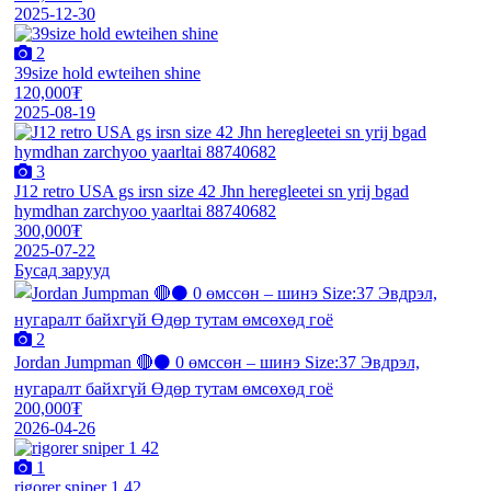
2025-12-30
2
39size hold ewteihen shine
120,000₮
2025-08-19
3
J12 retro USA gs irsn size 42 Jhn heregleetei sn yrij bgad
hymdhan zarchyoo yaarltai 88740682
300,000₮
2025-07-22
Бусад зарууд
2
Jordan Jumpman 🔴⚫️ 0 өмссөн – шинэ Size:37 Эвдрэл,
нугаралт байхгүй Өдөр тутам өмсөхөд гоё
200,000₮
2026-04-26
1
rigorer sniper 1 42