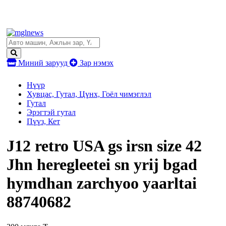
Миний зарууд
Зар нэмэх
Нүүр
Хувцас, Гутал, Цүнх, Гоёл чимэглэл
Гутал
Эрэгтэй гутал
Пүүз, Кет
J12 retro USA gs irsn size 42
Jhn heregleetei sn yrij bgad
hymdhan zarchyoo yaarltai
88740682