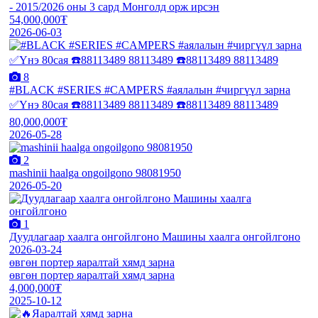
- 2015/2026 оны 3 сард Монголд орж ирсэн
54,000,000₮
2026-06-03
8
#BLACK #SERIES #CAMPERS #аялалын #чиргүүл зарна
✅Үнэ 80сая ☎️88113489 88113489 ☎️88113489 88113489
80,000,000₮
2026-05-28
2
mashinii haalga ongoilgono 98081950
2026-05-20
1
Дуудлагаар хаалга онгойлгоно Машины хаалга онгойлгоно
2026-03-24
өвгөн портер яаралтай хямд зарна
өвгөн портер яаралтай хямд зарна
4,000,000₮
2025-10-12