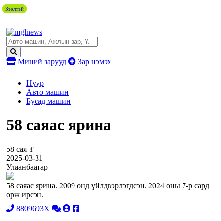
Зээлтэй
Зээлтэй
Зээлтэй
Зээлтэй
Зээлтэй
Миний зарууд
Зар нэмэх
Нүүр
Авто машин
Бусад машин
58 саяас ярина
58 сая ₮
2025-03-31
Улаанбаатар
58 саяас ярина. 2009 онд үйлдвэрлэгдсэн. 2024 оны 7-р сард
орж ирсэн.
8809693X