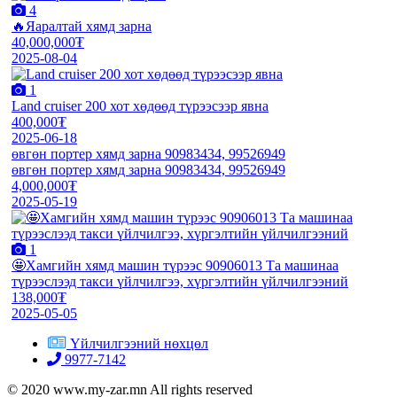
4
🔥Яаралтай хямд зарна
40,000,000₮
2025-08-04
1
Land cruiser 200 хот хөдөөд түрээсээр явна
400,000₮
2025-06-18
өвгөн портер хямд зарна 90983434, 99526949
өвгөн портер хямд зарна 90983434, 99526949
4,000,000₮
2025-05-19
1
🤩Хамгийн хямд машин түрээс 90906013 Та машинаа
түрээслээд такси үйлчилгээ, хүргэлтийн үйлчилгээний
138,000₮
2025-05-05
Үйлчилгээний нөхцөл
9977-7142
© 2020 www.my-zar.mn All rights reserved