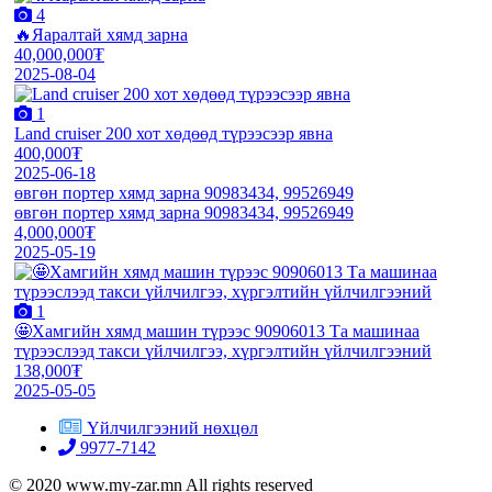
4
🔥Яаралтай хямд зарна
40,000,000₮
2025-08-04
1
Land cruiser 200 хот хөдөөд түрээсээр явна
400,000₮
2025-06-18
өвгөн портер хямд зарна 90983434, 99526949
өвгөн портер хямд зарна 90983434, 99526949
4,000,000₮
2025-05-19
1
🤩Хамгийн хямд машин түрээс 90906013 Та машинаа
түрээслээд такси үйлчилгээ, хүргэлтийн үйлчилгээний
138,000₮
2025-05-05
Үйлчилгээний нөхцөл
9977-7142
© 2020 www.my-zar.mn All rights reserved