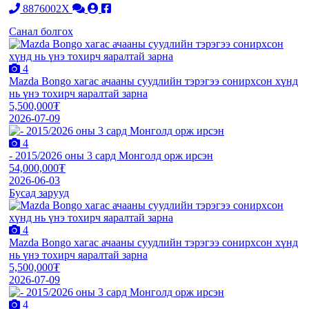
8876002X
Санал болгох
4
Mazda Bongo хагас ачааны суудлийн тэрэгээ сонирхсон хүнд
нь үнэ тохирч яаралтай зарна
5,500,000₮
2026-07-09
4
- 2015/2026 оны 3 сард Монголд орж ирсэн
54,000,000₮
2026-06-03
Бусад зарууд
4
Mazda Bongo хагас ачааны суудлийн тэрэгээ сонирхсон хүнд
нь үнэ тохирч яаралтай зарна
5,500,000₮
2026-07-09
4