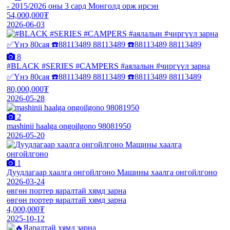
- 2015/2026 оны 3 сард Монголд орж ирсэн
54,000,000₮
2026-06-03
8
#BLACK #SERIES #CAMPERS #аялалын #чиргүүл зарна
✅Үнэ 80сая ☎️88113489 88113489 ☎️88113489 88113489
80,000,000₮
2026-05-28
2
mashinii haalga ongoilgono 98081950
2026-05-20
1
Дуудлагаар хаалга онгойлгоно Машины хаалга онгойлгоно
2026-03-24
өвгөн портер яаралтай хямд зарна
өвгөн портер яаралтай хямд зарна
4,000,000₮
2025-10-12