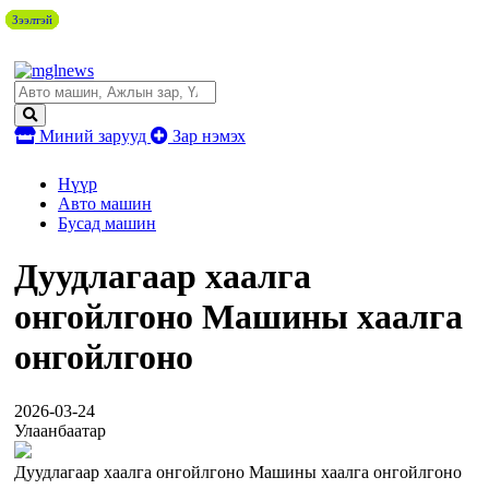
Зээлтэй
Зээлтэй
Зээлтэй
Зээлтэй
Зээлтэй
Миний зарууд
Зар нэмэх
Нүүр
Авто машин
Бусад машин
Дуудлагаар хаалга
онгойлгоно Машины хаалга
онгойлгоно
2026-03-24
Улаанбаатар
Дуудлагаар хаалга онгойлгоно Машины хаалга онгойлгоно