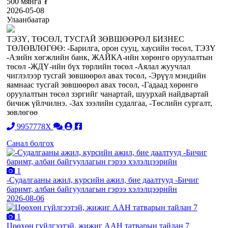
500 мянга ₮
2026-05-08
Улаанбаатар
ТЭЗҮ, ТӨСӨЛ, ТУСГАЙ ЗӨВШӨӨРӨЛ БИЗНЕС
ТӨЛӨВЛӨГӨӨ: -Барилга, орон сууц, хаусийн төсөл, ТЭЗҮ
-Азийн хөгжлийн банк, ЖАЙКА-ийн хөрөнгө оруулалтын
төсөл -ЖДҮ-ийн бүх төрлийн төсөл -Аялал жуучлал
чиглэлээр тусгай зөвшөөрөл авах төсөл, -Эрүүл мэндийн
яамнаас тусгай зөвшөөрөл авах төсөл, -Гадаад хөрөнгө
оруулалтын төсөл зэргийг чанартай, шуурхай найдвартай
бичиж үйлчилнэ. -Зах зээлийн судалгаа, -Төслийн сургалт,
зөвлөгөө
9957778X
Санал болгох
1
-Судалгааны ажил, курсийн ажил, бие даалтууд -Бичиг
баримт, албан байгууллагын гэрээ хэлэлцээрийн
2026-08-06
1
Цөөхөн гүйлгээтэй, жижиг ААН татварын тайлан 7