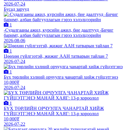
2026-07-24
Бусад зарууд
1
-Судалгааны ажил, курсийн ажил, бие даалтууд -Бичиг
баримт, албан байгууллагын гэрээ хэлэлцээрийн
2026-08-06
1
Цөөхөн гүйлгээтэй, жижиг ААН татварын тайлан 7
2026-07-24
1
Бүх төрлийн хэлний орчуулга чанартай хийж гүйцэтгэнэ
10,000₮
2026-07-24
1
БҮХ ТӨРЛИЙН ОРЧУУЛГА ЧАНАРТАЙ ХИЙЖ
ГҮЙЦЭТГЭНЭ МАНАЙ ХАЯГ: 13-р хороолол
10,000₮
2026-07-22