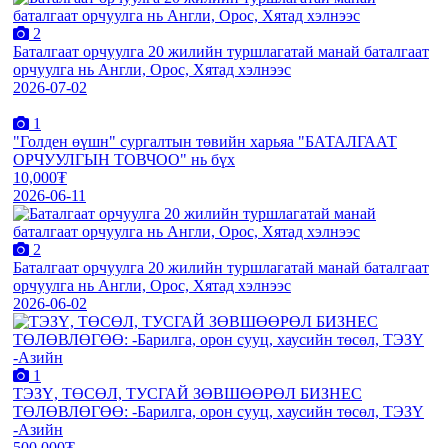
2
Баталгаат орчуулга 20 жилийн туршлагатай манай баталгаат
орчуулга нь Англи, Орос, Хятад хэлнээс
2026-07-02
1
"Голден өүшн" сургалтын төвийн харьяа "БАТАЛГААТ
ОРЧУУЛГЫН ТОВЧОО" нь бүх
10,000₮
2026-06-11
2
Баталгаат орчуулга 20 жилийн туршлагатай манай баталгаат
орчуулга нь Англи, Орос, Хятад хэлнээс
2026-06-02
1
ТЭЗҮ, ТӨСӨЛ, ТУСГАЙ ЗӨВШӨӨРӨЛ БИЗНЕС
ТӨЛӨВЛӨГӨӨ: -Барилга, орон сууц, хаусийн төсөл, ТЭЗҮ
-Азийн
500,000₮