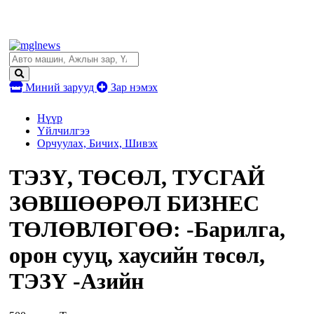
Миний зарууд
Зар нэмэх
Нүүр
Үйлчилгээ
Орчуулах, Бичих, Шивэх
ТЭЗҮ, ТӨСӨЛ, ТУСГАЙ
ЗӨВШӨӨРӨЛ БИЗНЕС
ТӨЛӨВЛӨГӨӨ: -Барилга,
орон сууц, хаусийн төсөл,
ТЭЗҮ -Азийн