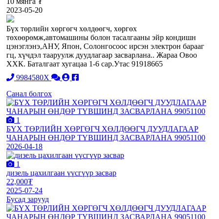
10 мянга ₮
2023-05-20
Бүх төрлийн хөргөгч хөлдөөгч, хөргөх
төхөөрөмж,автомашины болон тасалгааны эйр кондишн
цэнэглэнэ,АНУ, Япон, Солонгосоос ирсэн электрoн барааг
гц, хүчдэл тааруулж дуудлагаар засварлана.. Жараа Овоо
ХХК. Баталгаат хугацаа 1-6 сар.Утас 91918665
9984580X
Санал болгох
1
БҮХ ТӨРЛИЙН ХӨРГӨГЧ ХӨЛДӨӨГЧ ДУУДЛАГААР
ЧАНАРЫН ӨНДӨР ТҮВШИНД ЗАСВАРЛАНА 99051100
2026-04-18
1
дизель цахилгаан үүсгүүр засвар
22,000₮
2025-07-24
Бусад зарууд