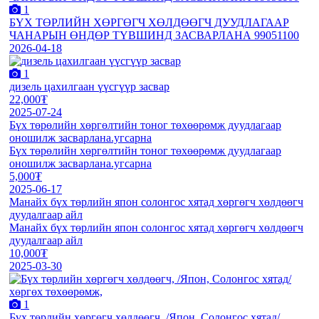
1
БҮХ ТӨРЛИЙН ХӨРГӨГЧ ХӨЛДӨӨГЧ ДУУДЛАГААР
ЧАНАРЫН ӨНДӨР ТҮВШИНД ЗАСВАРЛАНА 99051100
2026-04-18
1
дизель цахилгаан үүсгүүр засвар
22,000₮
2025-07-24
Бүх төрөлийн хөргөлтийн тоног төхөөрөмж дуудлагаар
оношилж засварлана.угсарна
Бүх төрөлийн хөргөлтийн тоног төхөөрөмж дуудлагаар
оношилж засварлана.угсарна
5,000₮
2025-06-17
Манайх бүх төрлийн япон солонгос хятад хөргөгч хөлдөөгч
дуудалгаар айл
Манайх бүх төрлийн япон солонгос хятад хөргөгч хөлдөөгч
дуудалгаар айл
10,000₮
2025-03-30
1
Бүх төрлийн хөргөгч хөлдөөгч, /Япон, Солонгос хятад/