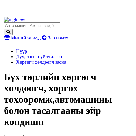
Миний зарууд
Зар нэмэх
Нүүр
Дуудлагын үйлчилгээ
Хөргөгч хөлдөөгч засна
Бүх төрлийн хөргөгч
хөлдөөгч, хөргөх
төхөөрөмж,автомашины
болон тасалгааны эйр
кондишн