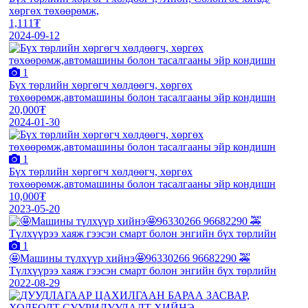
хөргөх төхөөрөмж,
1,111₮
2024-09-12
1
Бүх төрлийн хөргөгч хөлдөөгч, хөргөх
төхөөрөмж,автомашины болон тасалгааны эйр кондишн
20,000₮
2024-01-30
1
Бүх төрлийн хөргөгч хөлдөөгч, хөргөх
төхөөрөмж,автомашины болон тасалгааны эйр кондишн
10,000₮
2023-05-20
1
🤩Машины түлхүүр хийнэ🤩96330266 96682290 🚕
Түлхүүрээ хаяж гээсэн смарт болон энгийн бүх төрлийн
2022-08-29