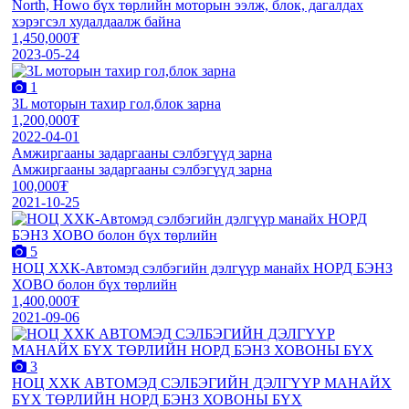
North, Howo бүх төрлийн моторын ээлж, блок, дагалдах
хэрэгсэл худалдаалж байна
1,450,000₮
2023-05-24
1
3L моторын тахир гол,блок зарна
1,200,000₮
2022-04-01
Амжиргааны задаргааны сэлбэгүүд зарна
Амжиргааны задаргааны сэлбэгүүд зарна
100,000₮
2021-10-25
5
НОЦ ХХК-Автомэд сэлбэгийн дэлгүүр манайх НОРД БЭНЗ
ХОВО болон бүх төрлийн
1,400,000₮
2021-09-06
3
НОЦ ХХК АВТОМЭД СЭЛБЭГИЙН ДЭЛГҮҮР МАНАЙХ
БҮХ ТӨРЛИЙН НОРД БЭНЗ ХОВОНЫ БҮХ