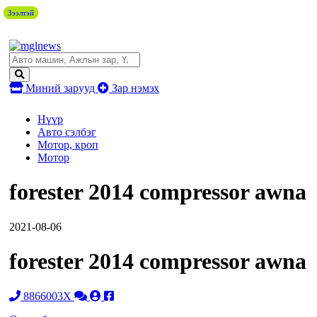
Зээлтэй
Зээлтэй
Зээлтэй
Зээлтэй
Зээлтэй
Зээлтэй
Зээлтэй
Миний зарууд
Зар нэмэх
Нүүр
Авто сэлбэг
Мотор, кроп
Мотор
forester 2014 compressor awna
2021-08-06
forester 2014 compressor awna
8866003X