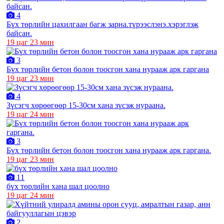
4
Бүх төрлийн цахилгаан багж зарна.түрээслэнэ.хэрэглэж
байсан.
19 цаг 23 мин
3
Бүх төрлийн бетон болон тоосгон хана нурааж арк гаргана
19 цаг 23 мин
4
Зүсэгч хөрөөгөөр 15-30см хана зүсэж нураана.
19 цаг 24 мин
3
Бүх төрлийн бетон болон тоосгон хана нурааж арк гаргана.
19 цаг 23 мин
11
бүх төрлийн хана шал цоолно
19 цаг 24 мин
2