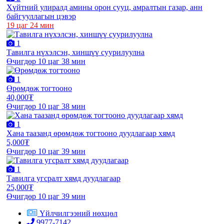
Хүйтний улиралд амины орон сууц, амралтын газар, анн
байгууллагын цэвэр
19 цаг 24 мин
1
Тавилга нүхэлсэн, хиншүү суурилуулна
Өчигдөр 10 цаг 38 мин
1
Өрөмдөж тогтооно
40,000₮
Өчигдөр 10 цаг 38 мин
1
Хана таазанд өрөмдөж тогтооно дуудлагаар хямд
5,000₮
Өчигдөр 10 цаг 39 мин
1
Тавилга угсралт хямд дуудлагаар
25,000₮
Өчигдөр 10 цаг 39 мин
Үйлчилгээний нөхцөл
9977-7142