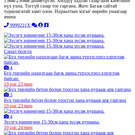
15мм-250мм диаметртэй. Хөлдүү хадтай газар шон кабелийн
нүх ухна. Тоггүй газар тог гаргана. Жич: Багаж сайтай
туршлагатай хамт олон. Нураалтын хогыг өөрийн унаагаар
ачина
9999221X
Санал болгох
4
Бүх төрлийн цахилгаан багж зарна.түрээслэнэ.хэрэглэж
байсан.
19 цаг 23 мин
3
Бүх төрлийн бетон болон тоосгон хана нурааж арк гаргана
19 цаг 23 мин
4
Зүсэгч хөрөөгөөр 15-30см хана зүсэж нураана.
19 цаг 24 мин