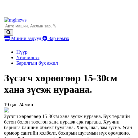
Миний зарууд
Зар нэмэх
Нүүр
Үйлчилгээ
Барилгын бүх ажил
Зүсэгч хөрөөгөөр 15-30см
хана зүсэж нураана.
19 цаг 24 мин
Зүсэгч хөрөөгөөр 15-30см хана зүсэж нураана. Бүх төрлийн
бетон болон тоосгон хана нурааж арк гаргана. Хуучин
барилга байшин объект буулгана. Хана, шал, зам зүснэ. Усан
өрмөөр сангийн холболт, бохирын шугамын нүх өрөмдөнө.