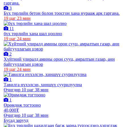
3
Бүх төрлийн бетон болон тоосгон хана нурааж арк гаргана.
19 цаг 23 мин
11
бүх төрлийн хана шал цоолно
19 цаг 24 мин
2
Хүйтний улиралд амины орон сууц, амралтын газар, анн
байгууллагын цэвэр
19 цаг 24 мин
1
Тавилга нүхэлсэн, хиншүү суурилуулна
Өчигдөр 10 цаг 38 мин
1
Өрөмдөж тогтооно
40,000₮
Өчигдөр 10 цаг 38 мин
Бусад зарууд