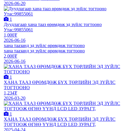
2026-06-20
1
Дуудлагаар хана тааз өрөмдөж эд зүйлс тогтооно
Утас:99855061
1,000₮
2026-06-16
хана таазанд эд зүйлс өрөмдөж тогтооно
хана таазанд эд зүйлс өрөмдөж тогтооно
2,000₮
2026-06-16
1
ХАНА ТААЗ ӨРӨМДӨЖ БҮХ ТӨРЛИЙН ЭД ЗҮЙЛС
ТОГТООНО
1,234₮
2026-03-20
1
ХАНА ТААЗ ӨРӨМДӨЖ БҮХ ТӨРЛИЙН ЭД ЗҮЙЛС
ТОГТООЖ ӨГНӨ ҮҮНД LCD LED ЗУРАГТ,
2025-04-24