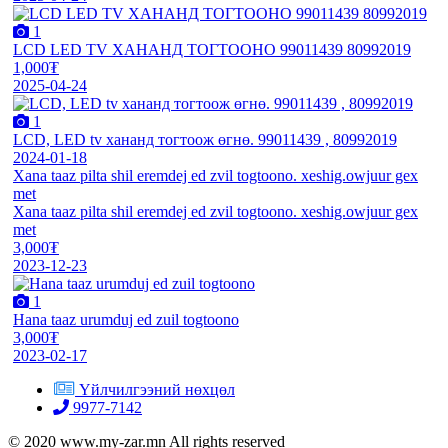
1
LCD LED TV ХАНАНД ТОГТООНО 99011439 80992019
1,000₮
2025-04-24
1
LCD, LED tv хананд тогтоож өгнө. 99011439 , 80992019
2024-01-18
Xana taaz pilta shil eremdej ed zvil togtoono. xeshig.owjuur gex
met
Xana taaz pilta shil eremdej ed zvil togtoono. xeshig.owjuur gex
met
3,000₮
2023-12-23
1
Hana taaz urumduj ed zuil togtoono
3,000₮
2023-02-17
Үйлчилгээний нөхцөл
9977-7142
© 2020 www.my-zar.mn All rights reserved