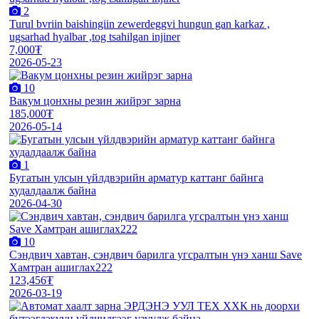
2
Turul bvriin baishingiin zewerdeggvi hungun gan karkaz ,
ugsarhad hyalbar ,tog tsahilgan injiner
7,000₮
2026-05-23
10
Вакум цонхны резин жийрэг зарна
185,000₮
2026-05-14
1
Бугатын улсын үйлдвэрийн арматур каттанг байнга
худалдаалж байна
2026-04-30
10
Сэндвич хавтан, сэндвич барилга угсралтын үнэ ханш Save
Хамтран ашиглах222
123,456₮
2026-03-19