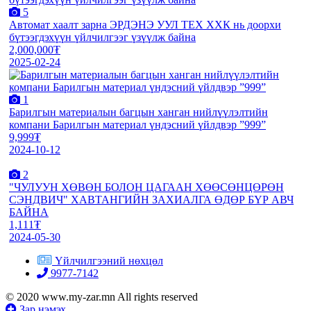
5
Автомат хаалт зарна ЭРДЭНЭ УУЛ ТЕХ ХХК нь доорхи
бүтээгдэхүүн үйлчилгээг үзүүлж байна
2,000,000₮
2025-02-24
1
Барилгын материалын багцын ханган нийлүүлэлтийн
компани Барилгын материал үндэсний үйлдвэр ”999”
9,999₮
2024-10-12
2
"ЧУЛУУН ХӨВӨН БОЛОН ЦАГААН ХӨӨСӨНЦӨРӨН
СЭНДВИЧ" ХАВТАНГИЙН ЗАХИАЛГА ӨДӨР БҮР АВЧ
БАЙНА
1,111₮
2024-05-30
Үйлчилгээний нөхцөл
9977-7142
© 2020 www.my-zar.mn All rights reserved
Зар нэмэх