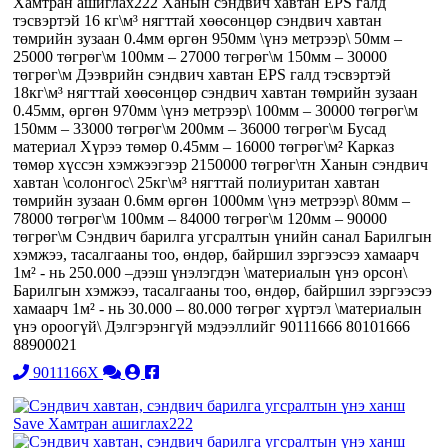
Хамтран ашиглах222 Ханын сэндвич хавтан EPS галд
тэсвэртэй 16 кг\м³ нягттай хөөсөнцөр сэндвич хавтан
төмрийн зузаан 0.4мм өргөн 950мм \үнэ метрээр\ 50мм –
25000 төгрөг\м 100мм – 27000 төгрөг\м 150мм – 30000
төгрөг\м Дээврийн сэндвич хавтан EPS галд тэсвэртэй
18кг\м³ нягттай хөөсөнцөр сэндвич хавтан төмрийн зузаан
0.45мм, өргөн 970мм \үнэ метрээр\ 100мм – 30000 төгрөг\м
150мм – 33000 төгрөг\м 200мм – 36000 төгрөг\м Бусад
материал Хүрээ төмөр 0.45мм – 16000 төгрөг\м² Карказ
төмөр хүссэн хэмжээгээр 2150000 төгрөг\тн Ханын сэндвич
хавтан \солонгос\ 25кг\м³ нягттай полиуритан хавтан
төмрийн зузаан 0.6мм өргөн 1000мм \үнэ метрээр\ 80мм –
78000 төгрөг\м 100мм – 84000 төгрөг\м 120мм – 90000
төгрөг\м Сэндвич барилга угсралтын үнийн санал Барилгын
хэмжээ, тасалгааны тоо, өндөр, байршил зэргээсээ хамаарч
1м² - нь 250.000 –дээш үнэлэгдэн \материалын үнэ орсон\
Барилгын хэмжээ, тасалгааны тоо, өндөр, байршил зэргээсээ
хамаарч 1м² - нь 30.000 – 80.000 төгрөг хүртэл \материалын
үнэ ороогүй\ Дэлгэрэнгүй мэдээллийг 90111666 80101666
88900021
9011166X