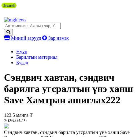
Зээлтэй
Миний зарууд
Зар нэмэх
Нүүр
Барилгын материал
Бусад
Сэндвич хавтан, сэндвич
барилга угсралтын үнэ ханш
Save Хамтран ашиглах222
123.5 мянга ₮
2026-03-19
Сэндвич хавтан, сэндвич барилга угсралтын үнэ ханш Save