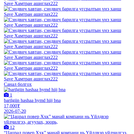
Санал болгох
1
barilgiin hashaa hymd hiij bna
17,000₮
2026-07-20
12
“Цацрал повер Ххк” манай компани нь Үйлдвэр үйлчилгээ,