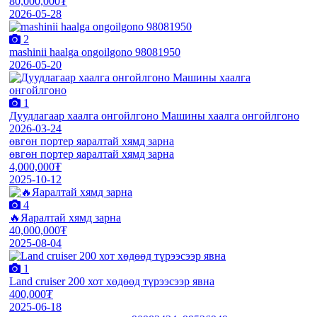
80,000,000₮
2026-05-28
2
mashinii haalga ongoilgono 98081950
2026-05-20
1
Дуудлагаар хаалга онгойлгоно Машины хаалга онгойлгоно
2026-03-24
өвгөн портер яаралтай хямд зарна
өвгөн портер яаралтай хямд зарна
4,000,000₮
2025-10-12
4
🔥Яаралтай хямд зарна
40,000,000₮
2025-08-04
1
Land cruiser 200 хот хөдөөд түрээсээр явна
400,000₮
2025-06-18