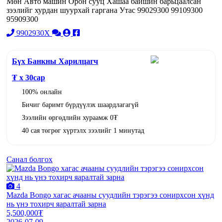
Мөн Авто машин Орон сууц Хашаа байшин барьцаалсан
зээлийг хурдан шуурхай гаргана Утас 99029300 99109300
95909300
9902930X
Бүх Банкны Харилцагч
₮ x
30
сар
100% онлайн
Бичиг баримт бүрдүүлэх шаардлагагүй
Зээлийн өргөдлийн хураамж 0₮
40 сая төгрөг хүртэлх зээлийг 1 минутад
Санал болгох
4
Mazda Bongo хагас ачааны суудлийн тэрэгээ сонирхсон хүнд
нь үнэ тохирч яаралтай зарна
5,500,000₮
2026-07-09