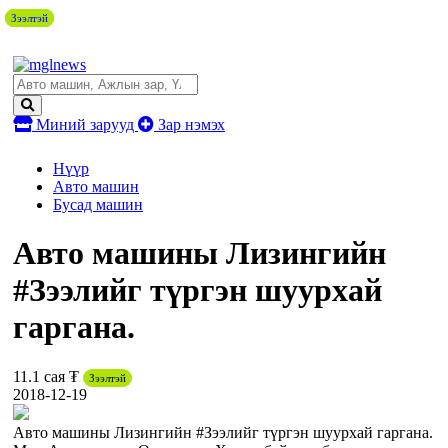
Зээлтэй
Зээлтэй
Зээлтэй
Зээлтэй
Зээлтэй
Миний зарууд
Зар нэмэх
Нүүр
Авто машин
Бусад машин
Авто машины Лизингийн
#Зээлийг түргэн шуурхай
гаргана.
11.1 сая ₮
Зээлтэй
2018-12-19
Авто машины Лизингийн #Зээлийг түргэн шуурхай гаргана.