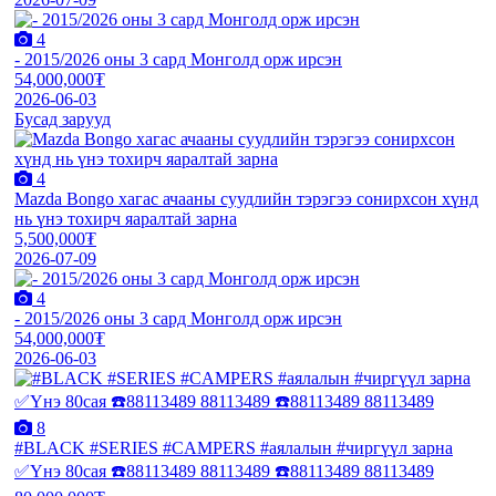
4
- 2015/2026 оны 3 сард Монголд орж ирсэн
54,000,000₮
2026-06-03
Бусад зарууд
4
Mazda Bongo хагас ачааны суудлийн тэрэгээ сонирхсон хүнд
нь үнэ тохирч яаралтай зарна
5,500,000₮
2026-07-09
4
- 2015/2026 оны 3 сард Монголд орж ирсэн
54,000,000₮
2026-06-03
8
#BLACK #SERIES #CAMPERS #аялалын #чиргүүл зарна
✅Үнэ 80сая ☎️88113489 88113489 ☎️88113489 88113489