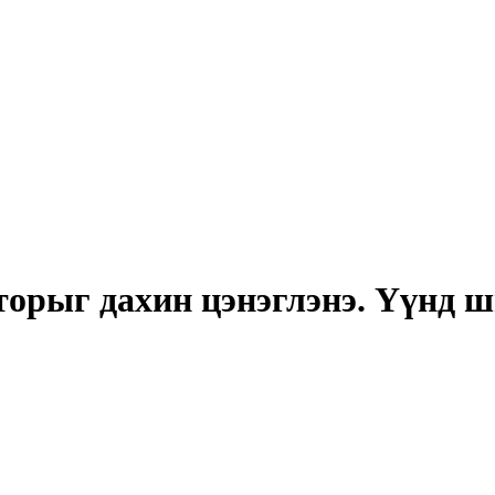
орыг дахин цэнэглэнэ. Үүнд ши