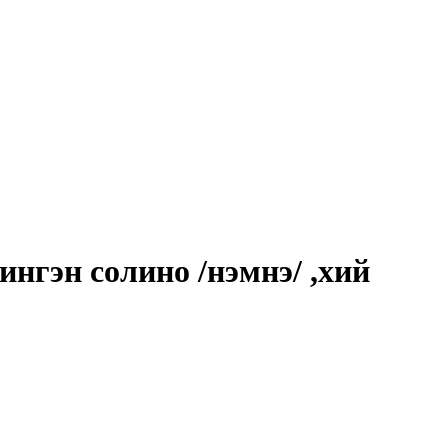
нгэн солино /нэмнэ/ ,хий