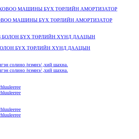
ХОВОО МАШИНЫ БҮХ ТӨРЛИЙН АМОРТИЗАТОР
БОЛОН БҮХ ТӨРЛИЙН ХҮНД ДААЦЫН
гэн солино /нэмнэ/ ,хий шахна.
гэн солино /нэмнэ/ ,хий шахна.
chluuleeree
chluuleeree
chluuleeree
chluuleeree