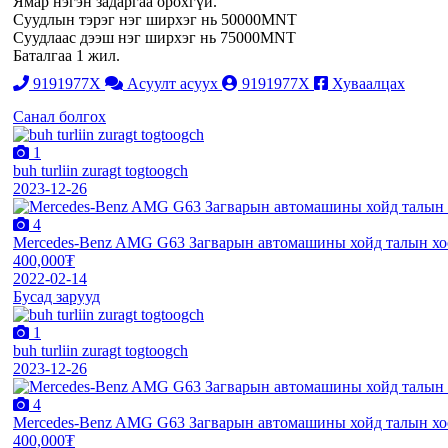
Ямар нэгэн задаргаа орохгүй.
Суудлын тэрэг нэг ширхэг нь 50000MNT
Суудлаас дээш нэг ширхэг нь 75000MNT
Баталгаа 1 жил.
9191977X
Асуулт асуух
9191977X
Хуваалцах
Санал болгох
1
buh turliin zuragt togtoogch
2023-12-26
4
Mercedes-Benz AMG G63 Загварын автомашины хойд талын хос
400,000₮
2022-02-14
Бусад зарууд
1
buh turliin zuragt togtoogch
2023-12-26
4
Mercedes-Benz AMG G63 Загварын автомашины хойд талын хос
400,000₮