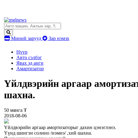
Миний зарууд
Зар нэмэх
Нүүр
Авто сэлбэг
Явах эд анги
Амартизатор
Үйлдвэрийн аргаар амортизат
шахна.
50 мянга ₮
2018-08-06
Үйлдвэрийн аргаар амортизаторыг дахин цэнэглэнэ.
Үүнд шингэн солино /нэмнэ/ ,хий шахна.