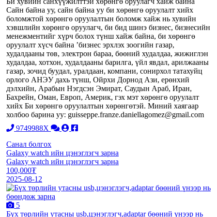
Би хувийн санхүүжилттэй хөрөнгө оруулагч хайж байна
Сайн байна уу, сайн байна уу би хөрөнгө оруулалт хийх
боломжтой хөрөнгө оруулалтын боломж хайж нь хувийн
хэвшлийн хөрөнгө оруулагч, би бид шинэ бизнес, бизнесийн
менежментийг хүрч болох түнш хайж байна, би хөрөнгө
оруулалт хүсч байна ’бизнес эрхлэх зоогийн газар,
худалдааны төв, электрон бараа, бөөний худалдаа, жижиглэн
худалдаа, хотхон, худалдааны барилга, үйл явдал, арилжааны
газар, зочид буудал, уралдаан, компани, сонирхол татахуйц
орлого АНЭУ дахь түнш, Ойрхи Дорнод Ази, ерөнхий
дэлхийн, Арабын Нэгдсэн Эмират, Саудын Араб, Иран,
Бахрейн, Оман, Европ, Америк, гэх мэт хөрөнгө оруулалт
хийх Би хөрөнгө оруулалтын хөрөнгөтэй. Миний хаягаар
холбоо барина уу: guisseppe.franze.daniellagomez@gmail.com
9749988X
Санал болгох
Galaxy watch ийн цэнэглэгч зарна
Galaxy watch ийн цэнэглэгч зарна
100,000₮
2025-08-12
5
Бүх төрлийн утасны usb,цэнэглэгч,adaptar бөөний үнээр нь