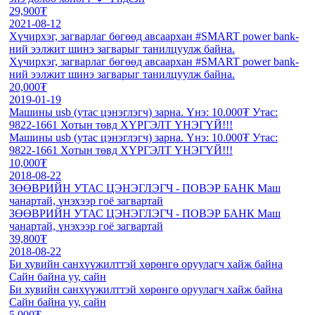
29,900₮
2021-08-12
Хүчирхэг, загварлаг бөгөөд авсаархан #SMART power bank-
ний ээлжит шинэ загварыг танилцуулж байна.
Хүчирхэг, загварлаг бөгөөд авсаархан #SMART power bank-
ний ээлжит шинэ загварыг танилцуулж байна.
20,000₮
2019-01-19
Машины usb (утас цэнэглэгч) зарна. Үнэ: 10.000₮ Утас:
9822-1661 Хотын төвд ХҮРГЭЛТ ҮНЭГҮЙ!!!
Машины usb (утас цэнэглэгч) зарна. Үнэ: 10.000₮ Утас:
9822-1661 Хотын төвд ХҮРГЭЛТ ҮНЭГҮЙ!!!
10,000₮
2018-08-22
ЗӨӨВРИЙН УТАС ЦЭНЭГЛЭГЧ - ПОВЭР БАНК Маш
чанартай, үнэхээр гоё загвартай
ЗӨӨВРИЙН УТАС ЦЭНЭГЛЭГЧ - ПОВЭР БАНК Маш
чанартай, үнэхээр гоё загвартай
39,800₮
2018-08-22
Би хувийн санхүүжилттэй хөрөнгө оруулагч хайж байна
Сайн байна уу, сайн
Би хувийн санхүүжилттэй хөрөнгө оруулагч хайж байна
Сайн байна уу, сайн
5,000₮