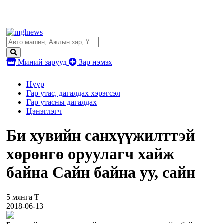
Миний зарууд
Зар нэмэх
Нүүр
Гар утас, дагалдах хэрэгсэл
Гар утасны дагалдах
Цэнэглэгч
Би хувийн санхүүжилттэй
хөрөнгө оруулагч хайж
байна Сайн байна уу, сайн
5 мянга ₮
2018-06-13