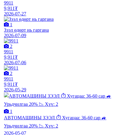
9911
9,911₮
2026-07-27
1
Зээл өдөрт нь гаргана
2026-07-09
2
9911
9,911₮
2026-07-06
2
9911
9,911₮
2026-05-29
1
АВТОМАШИНЫ ЗЭЭЛ ⏱️ Хугацаа: 36-60 сар 🚙
Урьдчилгаа 20% 📉 Хүү: 2
2026-05-07