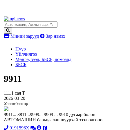
Миний зарууд
Зар нэмэх
Нүүр
Үйлчилгээ
Мөнгө, зээл, ББСБ, ломбард
ББСБ
9911
111.1 сая ₮
2026-03-20
Улаанбаатар
9911... 8811...9999... 9909 ... 9910 дугаар болон
АВТОМАШИН барьцаалан шуурхай зээл олгоно
9191596X