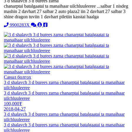
3 d shalavch 3 d burees zarna
chanarptai batalgaatai ta manaihaar uilchluuleeree ...salbar 1 nisdeg
mashin 2 davhart 27 salbar 2 auto plaza2 iin 2 davhart 27 salbar 3
shine dragon tuviin 1 davhart piletiin kasstai haalga
9900283X
Санал болгох
3 d shalavch 3 d burees zarna chanarptai batalgaatai ta manaihaar
uilchluuleeree
3 d shalavch 3 d burees zarna chanarptai batalgaatai ta manaihaar
uilchluuleeree
100,000₮
2018-04-27
3 d shalavch 3 d burees zarna chanarptai batalgaatai ta manaihaar
uilchluuleeree
3 d shalavch 3 d burees zarna chanarptai batalgaatai ta manaihaar
uilchluuleeree