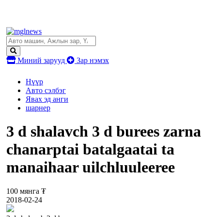
Миний зарууд
Зар нэмэх
Нүүр
Авто сэлбэг
Явах эд анги
шарнер
3 d shalavch 3 d burees zarna
chanarptai batalgaatai ta
manaihaar uilchluuleeree
100 мянга ₮
2018-02-24