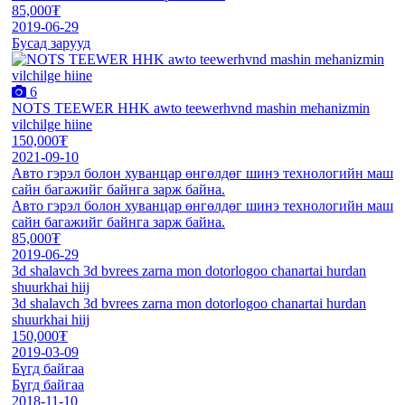
85,000₮
2019-06-29
Бусад зарууд
6
NOTS TEEWER HHK awto teewerhvnd mashin mehanizmin
vilchilge hiine
150,000₮
2021-09-10
Авто гэрэл болон хуванцар өнгөлдөг шинэ технологийн маш
сайн багажийг байнга зарж байна.
Авто гэрэл болон хуванцар өнгөлдөг шинэ технологийн маш
сайн багажийг байнга зарж байна.
85,000₮
2019-06-29
3d shalavch 3d bvrees zarna mon dotorlogoo chanartai hurdan
shuurkhai hiij
3d shalavch 3d bvrees zarna mon dotorlogoo chanartai hurdan
shuurkhai hiij
150,000₮
2019-03-09
Бүгд байгаа
Бүгд байгаа
2018-11-10