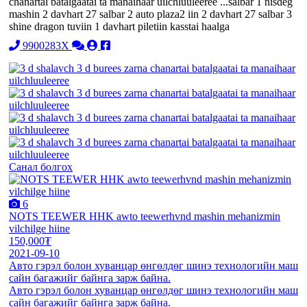
chanartai batalgaatai ta manaihaar uilchluuleeree ...salbar 1 nisdeg
mashin 2 davhart 27 salbar 2 auto plaza2 iin 2 davhart 27 salbar 3
shine dragon tuviin 1 davhart piletiin kasstai haalga
9900283X
Санал болгох
6
NOTS TEEWER HHK awto teewerhvnd mashin mehanizmin
vilchilge hiine
150,000₮
2021-09-10
Авто гэрэл болон хуванцар өнгөлдөг шинэ технологийн маш
сайн багажийг байнга зарж байна.
Авто гэрэл болон хуванцар өнгөлдөг шинэ технологийн маш
сайн багажийг байнга зарж байна.