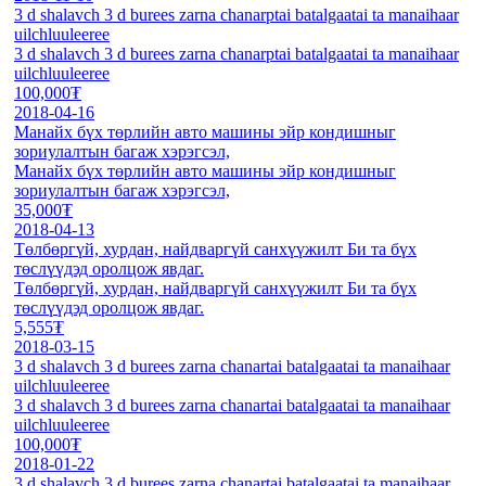
3 d shalavch 3 d burees zarna chanarptai batalgaatai ta manaihaar
uilchluuleeree
3 d shalavch 3 d burees zarna chanarptai batalgaatai ta manaihaar
uilchluuleeree
100,000₮
2018-04-16
Манайх бүх төрлийн авто машины эйр кондишныг
зориулалтын багаж хэрэгсэл,
Манайх бүх төрлийн авто машины эйр кондишныг
зориулалтын багаж хэрэгсэл,
35,000₮
2018-04-13
Төлбөргүй, хурдан, найдваргүй санхүүжилт Би та бүх
төслүүдэд оролцож явдаг.
Төлбөргүй, хурдан, найдваргүй санхүүжилт Би та бүх
төслүүдэд оролцож явдаг.
5,555₮
2018-03-15
3 d shalavch 3 d burees zarna chanartai batalgaatai ta manaihaar
uilchluuleeree
3 d shalavch 3 d burees zarna chanartai batalgaatai ta manaihaar
uilchluuleeree
100,000₮
2018-01-22
3 d shalavch 3 d burees zarna chanartai batalgaatai ta manaihaar