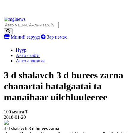
Миний зарууд
Зар нэмэх
Нүүр
Авто сэлбэг
Авто арчилгаа
3 d shalavch 3 d burees zarna
chanartai batalgaatai ta
manaihaar uilchluuleeree
100 мянга ₮
2018-01-20
3 d shalavch 3 d burees zarna