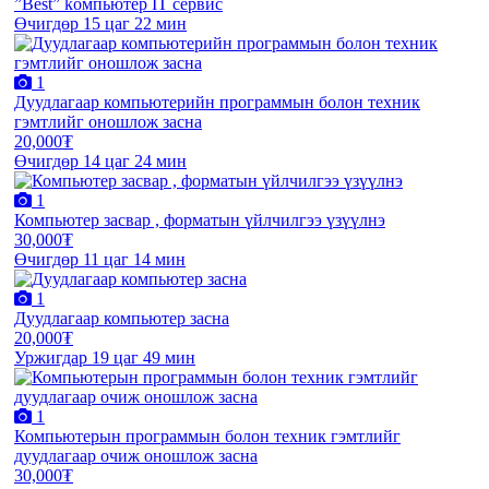
”Best” kомпьютер IT сервис
Өчигдөр 15 цаг 22 мин
1
Дуудлагаар компьютерийн программын болон техник
гэмтлийг оношлож засна
20,000₮
Өчигдөр 14 цаг 24 мин
1
Компьютер засвар , форматын үйлчилгээ үзүүлнэ
30,000₮
Өчигдөр 11 цаг 14 мин
1
Дуудлагаар компьютер засна
20,000₮
Уржигдар 19 цаг 49 мин
1
Компьютерын программын болон техник гэмтлийг
дуудлагаар очиж оношлож засна
30,000₮