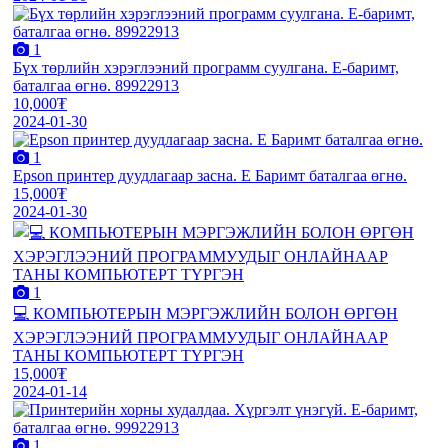
1
Бүх төрлийн хэрэглээний программ суулгана. E-баримт,
баталгаа өгнө. 89922913
10,000₮
2024-01-30
1
Epson принтер дуудлагаар засна. E Баримт баталгаа өгнө.
15,000₮
2024-01-30
1
💻 КОМПЬЮТЕРЫН МЭРГЭЖЛИЙН БОЛОН ӨРГӨН
ХЭРЭГЛЭЭНИЙ ПРОГРАММУУДЫГ ОНЛАЙНААР
ТАНЫ КОМПЬЮТЕРТ ТҮРГЭН
15,000₮
2024-01-14
1