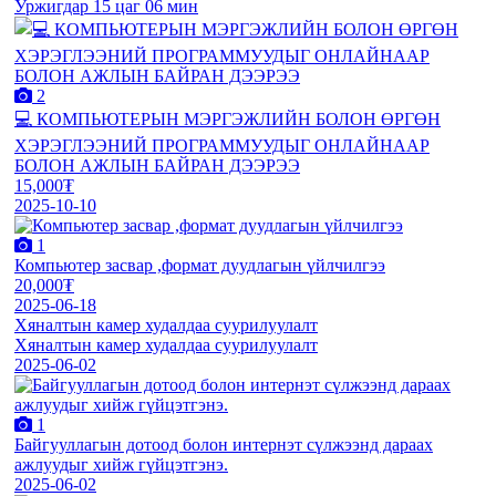
Уржигдар 15 цаг 06 мин
2
💻 КОМПЬЮТЕРЫН МЭРГЭЖЛИЙН БОЛОН ӨРГӨН
ХЭРЭГЛЭЭНИЙ ПРОГРАММУУДЫГ ОНЛАЙНААР
БОЛОН АЖЛЫН БАЙРАН ДЭЭРЭЭ
15,000₮
2025-10-10
1
Компьютер засвар ,формат дуудлагын үйлчилгээ
20,000₮
2025-06-18
Хяналтын камер худалдаа суурилуулалт
Хяналтын камер худалдаа суурилуулалт
2025-06-02
1
Байгууллагын дотоод болон интернэт сүлжээнд дараах
ажлуудыг хийж гүйцэтгэнэ.
2025-06-02