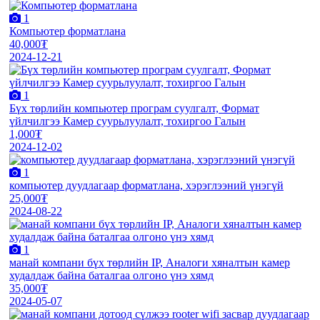
1
Компьютер форматлана
40,000₮
2024-12-21
1
Бүх төрлийн компьютер програм суулгалт, Формат
үйлчилгээ Камер суурьлуулалт, тохиргоо Галын
1,000₮
2024-12-02
1
компьютер дуудлагаар форматлана, хэрэглээний үнэгүй
25,000₮
2024-08-22
1
манай компани бүх төрлийн IP, Аналоги хяналтын камер
худалдаж байна баталгаа олгоно үнэ хямд
35,000₮
2024-05-07