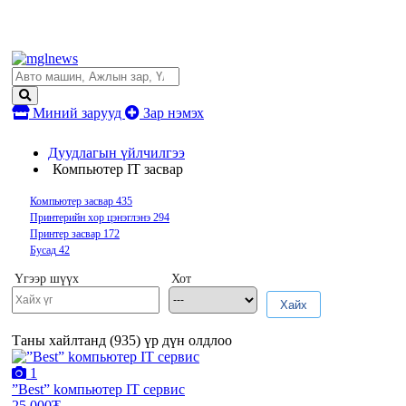
Миний зарууд
Зар нэмэх
Дуудлагын үйлчилгээ
Компьютер IT засвар
Компьютер засвар
435
Принтерийн хор цэнэглэнэ
294
Принтер засвар
172
Бусад
42
Үгээр шүүх
Хот
Хайх
Таны хайлтанд (
935
) үр дүн олдлоо
1
”Best” kомпьютер IT сервис
25,000₮