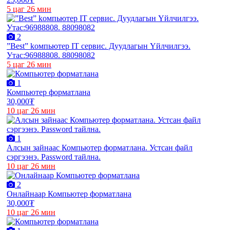
5 цаг 26 мин
2
”Best” kомпьютер IT сервис. Дуудлагын Үйлчилгээ.
Утас:96988808. 88098082
5 цаг 26 мин
1
Компьютер форматлана
30,000₮
10 цаг 26 мин
1
Алсын зайнаас Компьютер форматлана. Устсан файл
сэргээнэ. Password тайлна.
10 цаг 26 мин
2
Онлайнаар Компьютер форматлана
30,000₮
10 цаг 26 мин