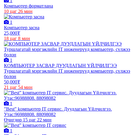
1
Компьютер форматлана
10 цаг 26 мин
1
Компьютер засна
25,000₮
18 цаг 8 мин
1
КОМПЬЮТЕР ЗАСВАР ДУУДЛАГЫН ҮЙЛЧИЛГЭЭ
Туршлагатай мэргэжлийн IT инженерүүд компьютер, сүлжээ
болон
50,000₮
21 цаг 54 мин
1
”Best” kомпьютер IT сервис. Дуудлагын Үйлчилгээ.
Утас:96988808. 88098082
Өчигдөр 15 цаг 22 мин
1