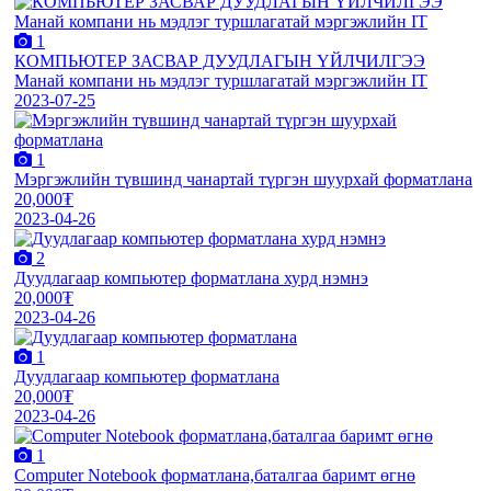
1
КОМПЬЮТЕР ЗАСВАР ДУУДЛАГЫН ҮЙЛЧИЛГЭЭ
Манай компани нь мэдлэг туршлагатай мэргэжлийн IT
2023-07-25
1
Мэргэжлийн түвшинд чанартай түргэн шуурхай форматлана
20,000₮
2023-04-26
2
Дуудлагаар компьютер форматлана хурд нэмнэ
20,000₮
2023-04-26
1
Дуудлагаар компьютер форматлана
20,000₮
2023-04-26
1
Computer Notebook форматлана,баталгаа баримт өгнө