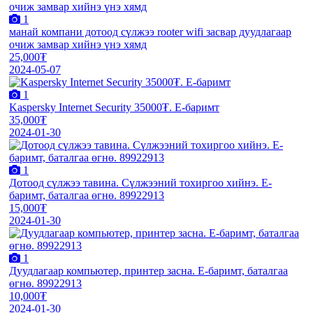
1
манай компани дотоод сүлжээ rooter wifi засвар дуудлагаар
очиж замвар хийнэ үнэ хямд
25,000₮
2024-05-07
1
Kaspersky Internet Security 35000₮. E-баримт
35,000₮
2024-01-30
1
Дотоод сүлжээ тавина. Сүлжээний тохиргоо хийнэ. E-
баримт, баталгаа өгнө. 89922913
15,000₮
2024-01-30
1
Дуудлагаар компьютер, принтер засна. E-баримт, баталгаа
өгнө. 89922913
10,000₮
2024-01-30