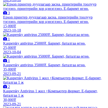
3
Epson принтер дуудлагаар засна. принтерийн тоолуур
тэглэнэ. принтерийн хор цэнэглэнэ. E-баримт өгнө.
15,000₮
2023-10-18
1
Kaspersky antivirus 25000₮. Баримт, баталгаа өгнө.
25,000₮
2023-10-04
1
Kaspersky antivirus 35000₮. Баримт, баталгаа өгнө.
35,000₮
2023-09-21
2
Kaspersky Antivirus 1 жил +Компьютер формат. E-баримт,
баталгаа 1 ж
30,000₮
2023-09-21