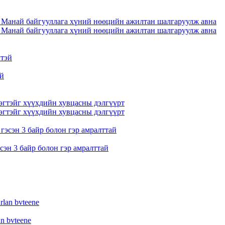
 байгууллага хүний нөөцийн ажилтан шалгаруулж авна
 байгууллага хүний нөөцийн ажилтан шалгаруулж авна
эй
эгтэйг хүүхдийн хувцасны дэлгүүрт
эгтэйг хүүхдийн хувцасны дэлгүүрт
сэн 3 байр болон гэр амралттай
an bvteene