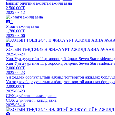
Баримт бичгийн ажилтан ажилд авна
2,500,000₮
2025-08-12
1
Угаагч ажилд авна
1,780,000₮
2025-08-06
1
ХОТЫН ТӨВД 24/48 Н ЖИЖҮҮРТ АЖИЛД АВНА АЧАА
2025-07-24
Хан-Уул дүүргийн 11-р хороонд байрлах Seven Star residence
Хан-Уул дүүргийн 11-р хороонд байрлах Seven Star residence
2,000,000₮
2025-06-23
Үл хөдлөх борлуулалтын албанд тогтвортой ажиллах борлуул
Үл хөдлөх борлуулалтын албанд тогтвортой ажиллах борлуул
2,000,000₮
2025-06-23
СӨХ-д үйлчлэгч ажилд авна
СӨХ-д үйлчлэгч ажилд авна
2025-06-16
1