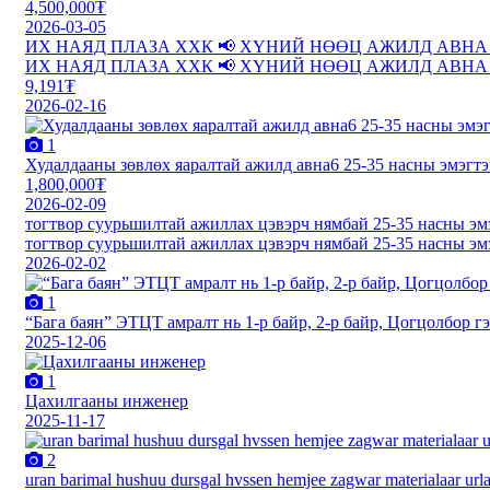
4,500,000₮
2026-03-05
ИХ НАЯД ПЛАЗА ХХК 📢 ХҮНИЙ НӨӨЦ АЖИЛД АВНА Манай
ИХ НАЯД ПЛАЗА ХХК 📢 ХҮНИЙ НӨӨЦ АЖИЛД АВНА Манай
9,191₮
2026-02-16
1
Худалдааны зөвлөх яаралтай ажилд авна6 25-35 насны эмэгт
1,800,000₮
2026-02-09
тогтвор суурьшилтай ажиллах цэвэрч нямбай 25-35 насны эм
тогтвор суурьшилтай ажиллах цэвэрч нямбай 25-35 насны эм
2026-02-02
1
“Бага баян” ЭТЦТ амралт нь 1-р байр, 2-р байр, Цогцолбор гэ
2025-12-06
1
Цахилгааны инженер
2025-11-17
2
uran barimal hushuu dursgal hvssen hemjee zagwar materialaar url