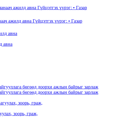
 ажилд авна Гүйцэтгэх үүрэг: • Газар
д авна
айгууллага бөгөөд доорхи ажлын байрыг зарлаж
айгууллага бөгөөд доорхи ажлын байрыг зарлаж
улах, зоорь, граж,