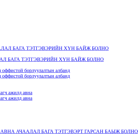
ЛАЛ БАГА ТЭТГЭВЭРИЙН ХҮН БАЙЖ БОЛНО
-д оффистой борлуулалтын албанд
-д оффистой борлуулалтын албанд
агч ажилд авна
агч ажилд авна