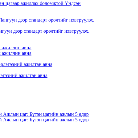
үтэн цагаар ажиллах боломжтой Үндсэн
ангуун дээр стандарт өрөлтийг нэвтрүүлэх,
х ажилчин авна
х ажилчин авна
лэгээний ажилтан авна
й Ажлын цаг: Бүтэн цагийн ажлын 5 өдөр
й Ажлын цаг: Бүтэн цагийн ажлын 5 өдөр