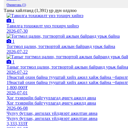
Өмнөговь (1)
Таны хайлтанд (
1,391
) үр дүн олдлоо
1
Тавилга тохижилт үнэ тохирч хийнэ
2026-07-30
1
Тогтмол цалин, тогтвортой ажлын байранд урьж байна
2026-07-22
1
Таныг тогтмол цалин, тогтвортой ажлын байранд урьж байн
2026-07-22
19настай охин байна тууштай хийх ажил хайж байна ~барил
19настай охин байна тууштай хийх ажил хайж байна ~барил
1,800,000₮
2026-07-01
Хог тээврийн байгууллагад ачигч ажилд авна
Хог тээврийн байгууллагад ачигч ажилд авна
2026-06-08
Чулуу бутлан, ангилах үйлдвэрт ажилтан авна
Чулуу бутлан, ангилах үйлдвэрт ажилтан авна
3,333,333₮