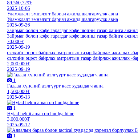
89,560,729₮
2025-10-06
Уламжлалт эмнэлэгт бариач ажилд шалгаруулж авна
Уламжлалт эмнэлэгт бариач ажилд шалгаруулж авна
2025-09-26
Зайрмаг болон кофе гарагдаг кофе шопны газар байнга ажилл
Зайрмаг болон кофе гарагдаг кофе шопны газар байнга ажилл
70,000₮
2025-09-19
сэлхийн эцэст байрлах амтралтын газар байрлаж ажиллах -ба
сэлхийн эцэст байрлах амтралтын газар байрлаж ажиллах -ба
2,000,000₮
2025-09-19
1
Гадаад хүнсний дэлгүүрт касс худалдагч авна
1,500,000₮
2025-09-13
1
Hytad helnii aman orchuulga hiine
3,000,000₮
2025-09-12
1