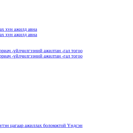
ах хүн ажилд авна
ах хүн ажилд авна
рриач -үйлчилгээний ажилтан -гал тогоо
рриач -үйлчилгээний ажилтан -гал тогоо