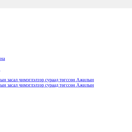
а
гын засал чимэглэлээр сураад төгссөн Ажилын
гын засал чимэглэлээр сураад төгссөн Ажилын