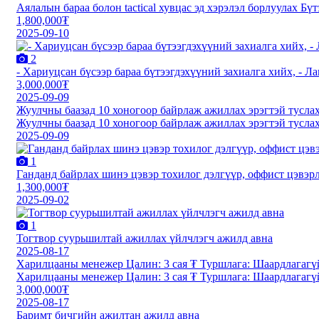
Аялалын бараа болон tactical хувцас эд хэрэлэл борлуулах Б
1,800,000₮
2025-09-10
2
- Хариуцсан бүсээр бараа бүтээгдэхүүний захиалга хийх, - Л
3,000,000₮
2025-09-09
Жуулчны баазад 10 хоногоор байрлаж ажиллах эрэгтэй тусла
Жуулчны баазад 10 хоногоор байрлаж ажиллах эрэгтэй тусла
2025-09-09
1
Ганданд байрлах шинэ цэвэр тохилог дэлгүүр, оффист цэвэр
1,300,000₮
2025-09-02
1
Тогтвор суурьшилтай ажиллах үйлчлэгч ажилд авна
2025-08-17
Харилцааны менежер Цалин: 3 сая ₮ Туршлага: Шаардлагагү
Харилцааны менежер Цалин: 3 сая ₮ Туршлага: Шаардлагагү
3,000,000₮
2025-08-17
Баримт бичгийн ажилтан ажилд авна