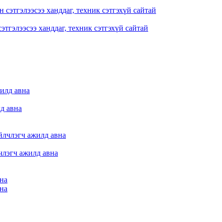
тгэлээсээ ханддаг, техник сэтгэхүй сайтай
д авна
члэгч ажилд авна
вна
вна