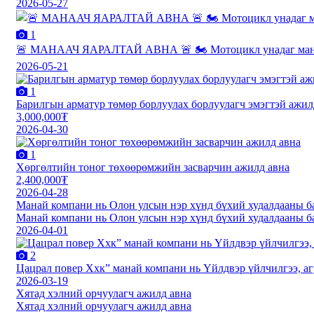
2026-05-27
1
🚨 МАНААЧ ЯАРАЛТАЙ АВНА 🚨 🏍️ Мотоцикл унадаг манаач
2026-05-21
1
Барилгын арматур төмөр борлуулах борлуулагч эмэгтэй ажил
3,000,000₮
2026-04-30
1
Хөргөлтийн тоног төхөөрөмжийн засварчин ажилд авна
2,400,000₮
2026-04-28
Манай компани нь Олон улсын нэр хүнд бүхий худалдааны б
Манай компани нь Олон улсын нэр хүнд бүхий худалдааны б
2026-04-01
2
Цацрал повер Ххк” манай компани нь Үйлдвэр үйлчилгээ, агу
2026-03-19
Хятад хэлний орчуулагч ажилд авна
Хятад хэлний орчуулагч ажилд авна