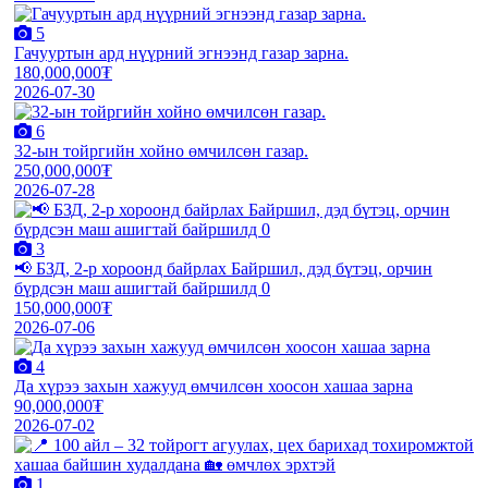
5
Гачууртын ард нүүрний эгнээнд газар зарна.
180,000,000₮
2026-07-30
6
32-ын тойргийн хойно өмчилсөн газар.
250,000,000₮
2026-07-28
3
📢 БЗД, 2-р хороонд байрлах Байршил, дэд бүтэц, орчин
бүрдсэн маш ашигтай байршилд 0
150,000,000₮
2026-07-06
4
Да хүрээ захын хажууд өмчилсөн хоосон хашаа зарна
90,000,000₮
2026-07-02
1