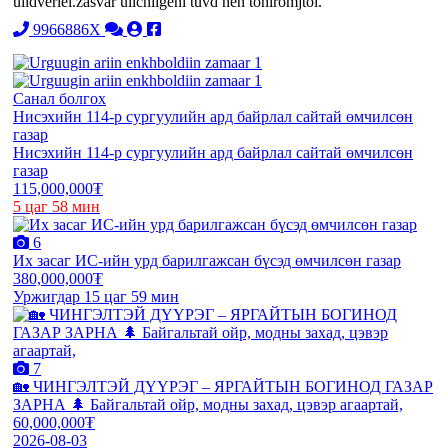
uildverlel.zasvar uilchilgeni tuvd nen tohiromjtoi.
9966886X
Санал болгох
Нисэхийн 114-р сургуулийн ард байрлал сайтай өмчилсөн
газар
Нисэхийн 114-р сургуулийн ард байрлал сайтай өмчилсөн
газар
115,000,000₮
5 цаг 58 мин
6
Их засаг ИС-ийн урд барилгажсан бүсэд өмчилсөн газар
380,000,000₮
Уржигдар 15 цаг 59 мин
7
🏡 ЧИНГЭЛТЭЙ ДҮҮРЭГ – ЯРГАЙТЫН БОГИНОД ГАЗАР
ЗАРНА 🌲 Байгальтай ойр, модны захад, цэвэр агаартай,
60,000,000₮
2026-08-03