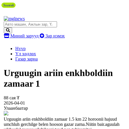
Зээлтэй
Миний зарууд
Зар нэмэх
Нүүр
Үл хөдлөх
Газар зарна
Urguugin ariin enkhboldiin
zamaar 1
88 сая ₮
2026-04-01
Улаанбаатар
Urguugin ariin enkhboldiin zamaar 1.5 km 22 horoonii hajuud
umchluh gerchilge belen hooson gazar zarna.Niitin bair.aguulah