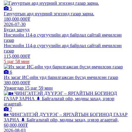
5
Гачууртын ард нүүрний эгнээнд газар зарна.
180,000,000₮
2026-07-30
Бусад зарууд
Нисэхийн 114-р сургуулийн ард байрлал сайтай өмчилсөн
газар
Нисэхийн 114-р сургуулийн ард байрлал сайтай өмчилсөн
газар
115,000,000₮
5 цаг 58 мин
6
Их засаг ИС-ийн урд барилгажсан бүсэд өмчилсөн газар
380,000,000₮
Уржигдар 15 цаг 59 мин
7
🏡 ЧИНГЭЛТЭЙ ДҮҮРЭГ – ЯРГАЙТЫН БОГИНОД ГАЗАР
ЗАРНА 🌲 Байгальтай ойр, модны захад, цэвэр агаартай,
60,000,000₮
2026-08-03