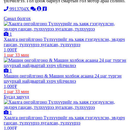
үйлчилгээ. Гол цоож бариул смартын гол мотор араа солино.
9913704X
Санал болгох
1
Хаалга онгойлгоно Түлхүүрийг нь хаяж гээгдүүлсэн, эвдэрч
гацсан, түлхүүрээ хугалсан, түлхүүрээ
1,000₮
1 цаг 33 мин
1
Машин онгойлгоно & Машин холбож асаана 24 цаг түргэн
шуурхай найдвартай хүрч үйлчилнэ
1,000₮
1 цаг 33 мин
Бусад зарууд
1
Хаалга онгойлгоно Түлхүүрийг нь хаяж гээгдүүлсэн, эвдэрч
гацсан, түлхүүрээ хугалсан, түлхүүрээ
1,000₮