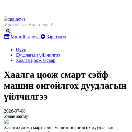
Миний зарууд
Зар нэмэх
Нүүр
Дуудлагын үйлчилгээ
Хаалга цоож засвар
Хаалга цоож смарт сэйф
машин онгойлгох дуудлагын
үйлчилгээ
2026-07-08
Улаанбаатар
Хаалга цоож смарт сэйф машин онгойлгох дуудлагын