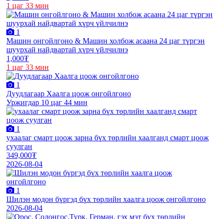
1 цаг 33 мин
1
Машин онгойлгоно & Машин холбож асаана 24 цаг түргэн
шуурхай найдвартай хүрч үйлчилнэ
1,000₮
1 цаг 33 мин
1
Дуудлагаар Хаалга цоож онгойлгоно
Уржигдар 10 цаг 44 мин
1
ухаалаг смарт цоож зарна бүх төрлийн хаалганд смарт цоож
суулган
349,000₮
2026-08-04
1
Шилэн модон бүргэд бүх төрлийн хаалга цоож онгойлгоно
2026-08-04