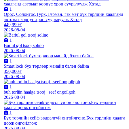
1
Орос, Солонгос,Турк, Герман, гэх мэт бүх төрлийн хаалганд
автомат корпус хроп суурьлуулж Хятад
449,999₮
2026-08-04
1
Bariul gol tsooj solino
2026-08-04
1
Smart lock бүх төрлөөр манайд бэлэн байна
350,000₮
2026-08-04
1
buh torliin haalga tsooj , seef ongoilgoh
2026-08-04
1
Бүх төрлийн сейф эвдрэлгүй онгойлгоно.Бүх төрлийн хаалга
цоож онгойлгож
2026-08-04