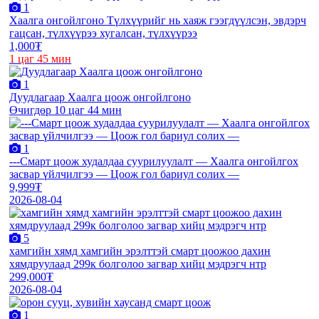
1
Хаалга онгойлгоно Түлхүүрийг нь хаяж гээгдүүлсэн, эвдэрч
гацсан, түлхүүрээ хугалсан, түлхүүрээ
1,000₮
1 цаг 45 мин
1
Дуудлагаар Хаалга цоож онгойлгоно
Өчигдөр 10 цаг 44 мин
1
---Смарт цоож худалдаа суурилуулалт — Хаалга онгойлгох
засвар үйлчилгээ — Цоож гол бариул солих —
9,999₮
2026-08-04
5
хамгийн хямд хамгийн эрэлттэй смарт цоожоо дахин
хямдруулаад 299к болголоо загвар хийц мэдрэгч нтр
299,000₮
2026-08-04
1