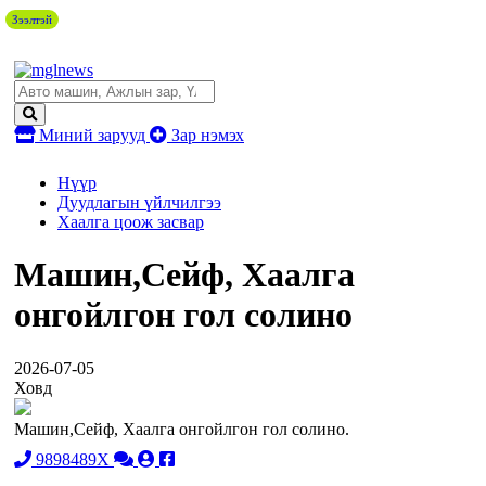
Зээлтэй
Миний зарууд
Зар нэмэх
Нүүр
Дуудлагын үйлчилгээ
Хаалга цоож засвар
Машин,Сейф, Хаалга
онгойлгон гол солино
2026-07-05
Ховд
Машин,Сейф, Хаалга онгойлгон гол солино.
9898489X