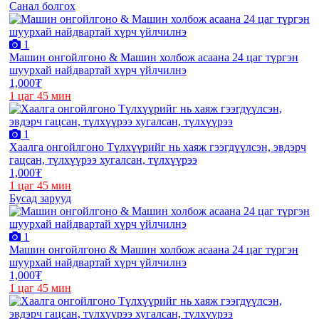
Санал болгох
1
Машин онгойлгоно & Машин холбож асаана 24 цаг түргэн
шуурхай найдвартай хүрч үйлчилнэ
1,000₮
1 цаг 45 мин
1
Хаалга онгойлгоно Түлхүүрийг нь хаяж гээгдүүлсэн, эвдэрч
гацсан, түлхүүрээ хугалсан, түлхүүрээ
1,000₮
1 цаг 45 мин
Бусад зарууд
1
Машин онгойлгоно & Машин холбож асаана 24 цаг түргэн
шуурхай найдвартай хүрч үйлчилнэ
1,000₮
1 цаг 45 мин