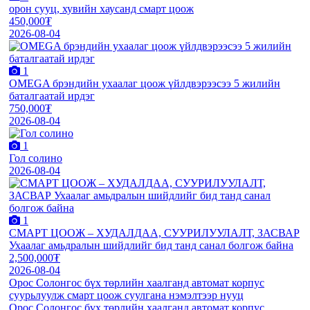
орон сууц, хувийн хаусанд смарт цоож
450,000₮
2026-08-04
1
OMEGA брэндийн ухаалаг цоож үйлдвэрээсээ 5 жилийн
баталгаатай ирдэг
750,000₮
2026-08-04
1
Гол солино
2026-08-04
1
СМАРТ ЦООЖ – ХУДАЛДАА, СУУРИЛУУЛАЛТ, ЗАСВАР
Ухаалаг амьдралын шийдлийг бид танд санал болгож байна
2,500,000₮
2026-08-04
Орос Солонгос бүх төрлийн хаалганд автомат корпус
суурьлуулж смарт цоож суулгана нэмэлтээр нууц
Орос Солонгос бүх төрлийн хаалганд автомат корпус