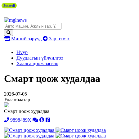
Зээлтэй
Миний зарууд
Зар нэмэх
Нүүр
Дуудлагын үйлчилгээ
Хаалга цоож засвар
Смарт цоож худалдаа
2026-07-05
Улаанбаатар
Смарт цоож худалдаа
9898489X