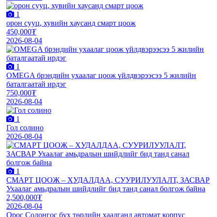
1
орон сууц, хувийн хаусанд смарт цоож
450,000₮
2026-08-04
1
OMEGA брэндийн ухаалаг цоож үйлдвэрээсээ 5 жилийн
баталгаатай ирдэг
750,000₮
2026-08-04
1
Гол солино
2026-08-04
1
СМАРТ ЦООЖ – ХУДАЛДАА, СУУРИЛУУЛАЛТ, ЗАСВАР
Ухаалаг амьдралын шийдлийг бид танд санал болгож байна
2,500,000₮
2026-08-04
Орос Солонгос бүх төрлийн хаалганд автомат корпус