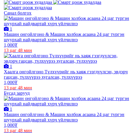
Санал болгох
1
Машин онгойлгоно & Машин холбож асаана 24 цаг түргэн
шуурхай найдвартай хүрч үйлчилнэ
1,000₮
13 цаг 48 мин
1
Хаалга онгойлгоно Түлхүүрийг нь хаяж гээгдүүлсэн, эвдэрч
гацсан, түлхүүрээ хугалсан, түлхүүрээ
1,000₮
13 цаг 48 мин
Бусад зарууд
1
Машин онгойлгоно & Машин холбож асаана 24 цаг түргэн
шуурхай найдвартай хүрч үйлчилнэ
1,000₮
13 цаг 48 мин