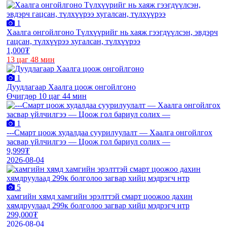
1
Хаалга онгойлгоно Түлхүүрийг нь хаяж гээгдүүлсэн, эвдэрч
гацсан, түлхүүрээ хугалсан, түлхүүрээ
1,000₮
13 цаг 48 мин
1
Дуудлагаар Хаалга цоож онгойлгоно
Өчигдөр 10 цаг 44 мин
1
---Смарт цоож худалдаа суурилуулалт — Хаалга онгойлгох
засвар үйлчилгээ — Цоож гол бариул солих —
9,999₮
2026-08-04
5
хамгийн хямд хамгийн эрэлттэй смарт цоожоо дахин
хямдруулаад 299к болголоо загвар хийц мэдрэгч нтр
299,000₮
2026-08-04