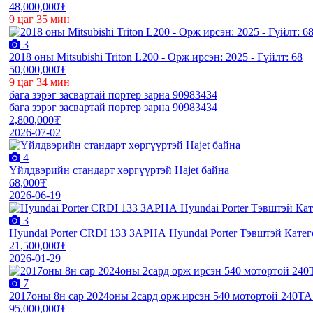
48,000,000₮
9 цаг 35 мин
3
2018 оны Mitsubishi Triton L200 - Орж ирсэн: 2025 - Гүйлт: 68
50,000,000₮
9 цаг 34 мин
бага зэрэг засвартай портер зарна 90983434
бага зэрэг засвартай портер зарна 90983434
2,800,000₮
2026-07-02
4
Үйлдвэрийн стандарт хөргүүртэй Hajet байна
68,000₮
2026-06-19
3
Hyundai Porter CRDI 133 ЗАРНА Hyundai Porter Тэвштэй Кат
21,500,000₮
2026-01-29
7
2017оны 8н сар 2024оны 2сард орж ирсэн 540 мотортой 240ТА 
95,000,000₮