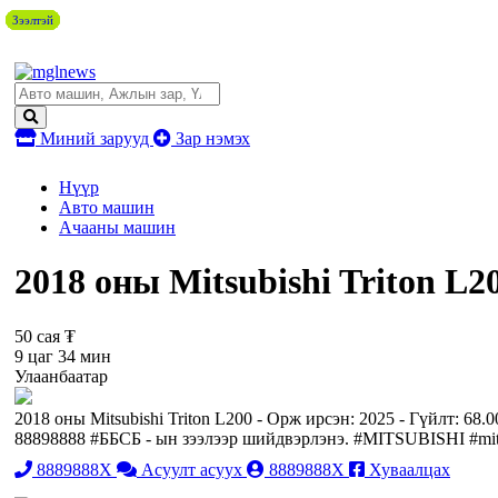
Зээлтэй
Зээлтэй
Зээлтэй
Зээлтэй
Зээлтэй
Зээлтэй
Зээлтэй
Миний зарууд
Зар нэмэх
Нүүр
Авто машин
Ачааны машин
2018 оны Mitsubishi Triton L2
50 сая ₮
9 цаг 34 мин
Улаанбаатар
2018 оны Mitsubishi Triton L200 - Орж ирсэн: 2025 - Гүйлт: 68
88898888 #ББСБ - ын зээлээр шийдвэрлэнэ. #MITSUBISHI #mitsu
8889888X
Асуулт асуух
8889888X
Хуваалцах