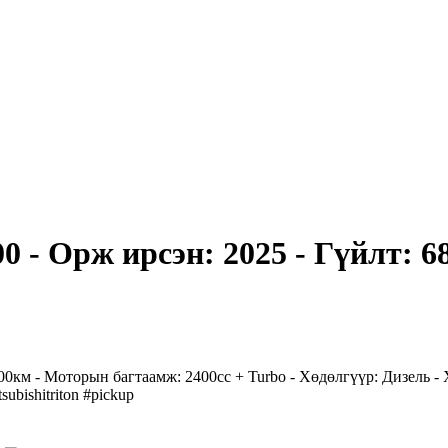
00 - Орж ирсэн: 2025 - Гүйлт: 6
.000км - Моторын багтаамж: 2400сс + Turbo - Хөдөлгүүр: Дизель - 
bishitriton #pickup