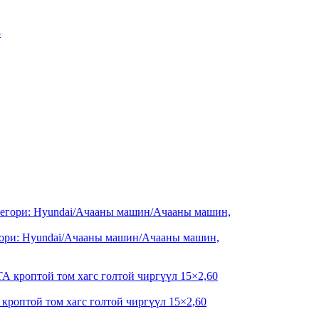
егори: Hyundai/Ачааны машин/Ачааны машин,
кроптой том хагс голтой чиргүүл 15×2,60