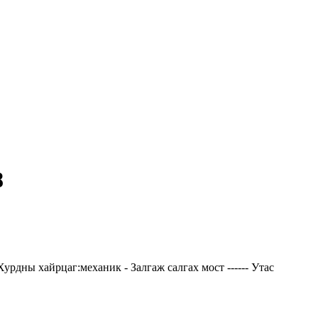
8
Хурдны хайрцаг:механик - Залгаж салгах мост ------ Утас