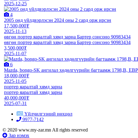
2025-12-25
4
2005 онд үйлдвэрлэсэн 2024 оны 2 сард орж ирсэн
17,500,000₮
2025-11-13
өвгөн портер яаралтай хямд зарна Бартер сонсоно 90983434
өвгөн портер яаралтай хямд зарна Бартер сонсоно 90983434
3,500,000₮
2025-11-07
6
Mazda, bongo-SK ангилал хөдөлгүүрийн багтаамж 1798,B, ЕВР
18,000,000₮
2025-11-05
портер яаралтай хямд зарна
портер яаралтай хямд зарна
40,000,000₮
2025-07-31
Үйлчилгээний нөхцөл
9977-7142
© 2020 www.my-zar.mn All rights reserved
Зар нэмэх