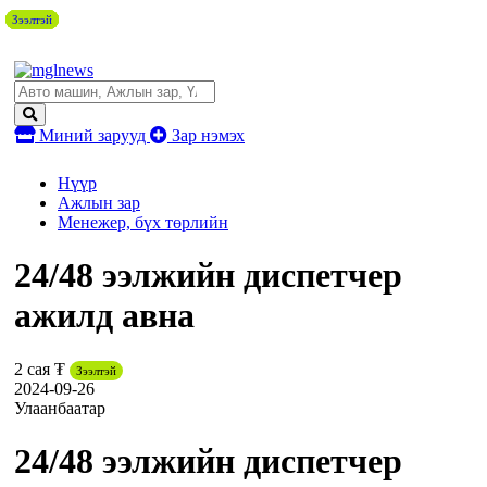
Зээлтэй
Зээлтэй
Зээлтэй
Зээлтэй
Зээлтэй
Зээлтэй
Зээлтэй
Зээлтэй
Миний зарууд
Зар нэмэх
Нүүр
Ажлын зар
Менежер, бүх төрлийн
24/48 ээлжийн диспетчер
ажилд авна
2 сая ₮
Зээлтэй
2024-09-26
Улаанбаатар
24/48 ээлжийн диспетчер