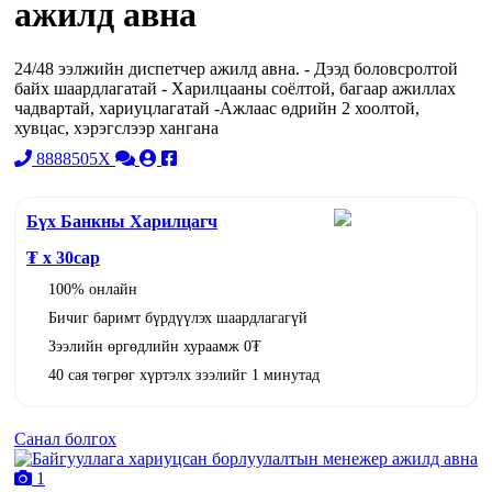
ажилд авна
24/48 ээлжийн диспетчер ажилд авна. - Дээд боловсролтой
байх шаардлагатай - Харилцааны соёлтой, багаар ажиллах
чадвартай, хариуцлагатай -Ажлаас өдрийн 2 хоолтой,
хувцас, хэрэгслээр хангана
8888505X
Бүх Банкны Харилцагч
₮ x
30
сар
100% онлайн
Бичиг баримт бүрдүүлэх шаардлагагүй
Зээлийн өргөдлийн хураамж 0₮
40 сая төгрөг хүртэлх зээлийг 1 минутад
Санал болгох
1