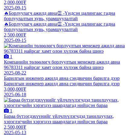
2,000,000₮
2025-09-15
🔥Борлуулагч ажилд авна👏 -Үндсэн цалингаас гадна
борлуулалтын хувь, урамшуулалтай
🔥Борлуулагч ажилд авна👏 -Үндсэн цалингаас гадна
борлуулалтын хувь, урамшуулалтай
2,500,000₮
2025-09-15
1
Компанийн төлөөлөгч борлуултын менежер ажилд авна
96783311 найрсаг хамт олон хүлээж байна шинэ
2025-08-22
Барилгын инженер ажилд авна сэндвичин барилга дээр
Барилгын инженер ажилд авна сэндвичин барилга дээр
3,000,000₮
2025-06-18
1
Бараа бүтээгдэхүүнийг үйлчлүүлэгчдэд танилцуулах,
хэрэглэгчийн хэрэгцээ шаардлагад нийцсэн бараа
2,500,000₮
2025-05-13