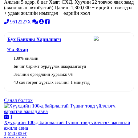
Ажлын 5 өдөр, 8 цаг Хаяг: СХД, Хуучин 22 товчоо явах замд
(ажилчдын автобустай) Цалин: 1,300,000 + ирцийн нэмэгдэл
+ удаан жилийн нэмэгдэл + өдрийн хоол
9512227X
Бүх Банкны Харилцагч
₮ x
30
сар
100% онлайн
Бичиг баримт бүрдүүлэх шаардлагагүй
Зээлийн өргөдлийн хураамж 0₮
40 сая төгрөг хүртэлх зээлийг 1 минутад
Санал болгох
1
Хүүхдийн 100-д байрлалтай Түшиг төвд үйлчлэгч яаралтай
ажилд авна
1,650,000₮