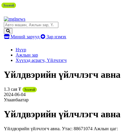
Зээлтэй
Зээлтэй
Зээлтэй
Зээлтэй
Зээлтэй
Зээлтэй
Зээлтэй
Зээлтэй
Зээлтэй
Зээлтэй
Зээлтэй
Миний зарууд
Зар нэмэх
Нүүр
Ажлын зар
Хүүхэд асрагч, Үйлчлэгч
Үйлдвэрийн үйлчлэгч авна
1.3 сая ₮
Зээлтэй
2024-06-04
Улаанбаатар
Үйлдвэрийн үйлчлэгч авна
Үйлдвэрийн үйлчлэгч авна. Утас: 88671074 Ажлын цаг: