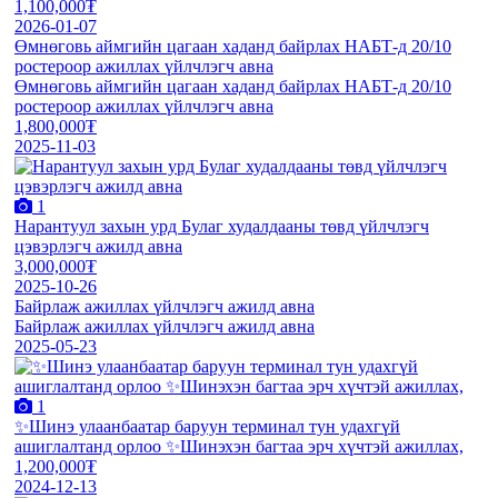
1,100,000₮
2026-01-07
Өмнөговь аймгийн цагаан хаданд байрлах НАБТ-д 20/10
ростероор ажиллах үйлчлэгч авна
Өмнөговь аймгийн цагаан хаданд байрлах НАБТ-д 20/10
ростероор ажиллах үйлчлэгч авна
1,800,000₮
2025-11-03
1
Нарантуул захын урд Булаг худалдааны төвд үйлчлэгч
цэвэрлэгч ажилд авна
3,000,000₮
2025-10-26
Байрлаж ажиллах үйлчлэгч ажилд авна
Байрлаж ажиллах үйлчлэгч ажилд авна
2025-05-23
1
✨Шинэ улаанбаатар баруун терминал тун удахгүй
ашиглалтанд орлоо ✨Шинэхэн багтаа эрч хүчтэй ажиллах,
1,200,000₮
2024-12-13