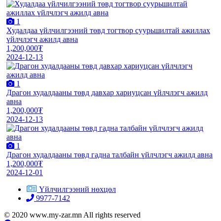
1
Худалдаа үйлчилгээний төвд тогтвор суурьшилтай ажиллах
үйлчлэгч ажилд авна
1,200,000₮
2024-12-13
1
Драгон худалдааны төвд давхар хариуцсан үйлчлэгч ажилд
авна
1,200,000₮
2024-12-13
1
Драгон худалдааны төвд гадна талбайн үйлчлэгч ажилд авна
1,200,000₮
2024-12-01
Үйлчилгээний нөхцөл
9977-7142
© 2020 www.my-zar.mn All rights reserved