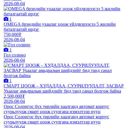
2026-08-04
1
OMEGA брэндийн ухаалаг цоож үйлдвэрээсээ 5 жилийн
баталгаатай ирдэг
750,000₮
2026-08-04
1
Гол солино
2026-08-04
1
СМАРТ ЦООЖ – ХУДАЛДАА, СУУРИЛУУЛАЛТ, ЗАСВАР
Ухаалаг амьдралын шийдлийг бид танд санал болгож байна
2,500,000₮
2026-08-04
Орос Солонгос бүх төрлийн хаалганд автомат корпус
суурьлуулж смарт цоож суулгана нэмэлтээр нууц
Орос Солонгос бүх төрлийн хаалганд автомат корпус
суурьлуулж смарт цоож суулгана нэмэлтээр нууц
2026-08-04