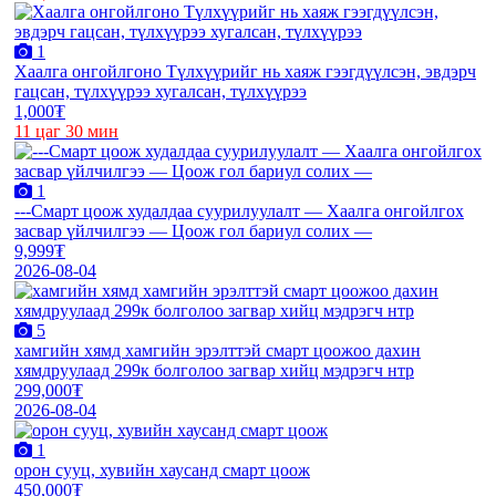
1
Хаалга онгойлгоно Түлхүүрийг нь хаяж гээгдүүлсэн, эвдэрч
гацсан, түлхүүрээ хугалсан, түлхүүрээ
1,000₮
11 цаг 30 мин
1
---Смарт цоож худалдаа суурилуулалт — Хаалга онгойлгох
засвар үйлчилгээ — Цоож гол бариул солих —
9,999₮
2026-08-04
5
хамгийн хямд хамгийн эрэлттэй смарт цоожоо дахин
хямдруулаад 299к болголоо загвар хийц мэдрэгч нтр
299,000₮
2026-08-04
1
орон сууц, хувийн хаусанд смарт цоож
450,000₮