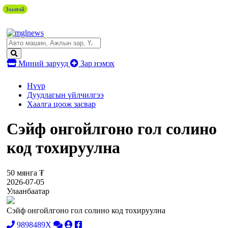
Зээлтэй
Миний зарууд
Зар нэмэх
Нүүр
Дуудлагын үйлчилгээ
Хаалга цоож засвар
Сэйф онгойлгоно гол солино
код тохируулна
50 мянга ₮
2026-07-05
Улаанбаатар
Сэйф онгойлгоно гол солино код тохируулна
9898489X