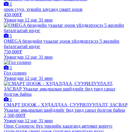
1
орон сууц, хувийн хаусанд смарт цоож
450,000₮
Уржигдар 12 цаг 31 мин
1
OMEGA брэндийн ухаалаг цоож үйлдвэрээсээ 5 жилийн
баталгаатай ирдэг
750,000₮
Уржигдар 12 цаг 31 мин
1
Гол солино
Уржигдар 12 цаг 31 мин
1
СМАРТ ЦООЖ – ХУДАЛДАА, СУУРИЛУУЛАЛТ, ЗАСВАР
Ухаалаг амьдралын шийдлийг бид танд санал болгож байна
2,500,000₮
Уржигдар 12 цаг 31 мин
Орос Солонгос бүх төрлийн хаалганд автомат корпус
суурьлуулж смарт цоож суулгана нэмэлтээр нууц