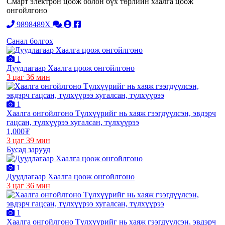
Смарт электрон цоож болон бүх төрлийн хаалга цоож
онгойлгоно
9898489X
Санал болгох
1
Дуудлагаар Хаалга цоож онгойлгоно
3 цаг 36 мин
1
Хаалга онгойлгоно Түлхүүрийг нь хаяж гээгдүүлсэн, эвдэрч
гацсан, түлхүүрээ хугалсан, түлхүүрээ
1,000₮
3 цаг 39 мин
Бусад зарууд
1
Дуудлагаар Хаалга цоож онгойлгоно
3 цаг 36 мин
1
Хаалга онгойлгоно Түлхүүрийг нь хаяж гээгдүүлсэн, эвдэрч