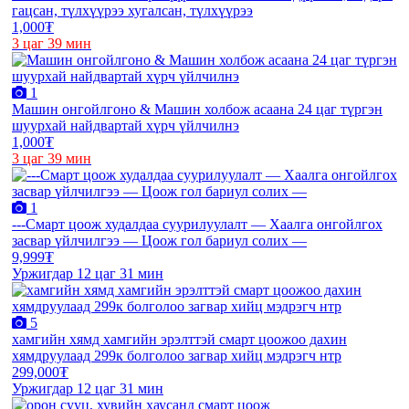
гацсан, түлхүүрээ хугалсан, түлхүүрээ
1,000₮
3 цаг 39 мин
1
Машин онгойлгоно & Машин холбож асаана 24 цаг түргэн
шуурхай найдвартай хүрч үйлчилнэ
1,000₮
3 цаг 39 мин
1
---Смарт цоож худалдаа суурилуулалт — Хаалга онгойлгох
засвар үйлчилгээ — Цоож гол бариул солих —
9,999₮
Уржигдар 12 цаг 31 мин
5
хамгийн хямд хамгийн эрэлттэй смарт цоожоо дахин
хямдруулаад 299к болголоо загвар хийц мэдрэгч нтр
299,000₮
Уржигдар 12 цаг 31 мин