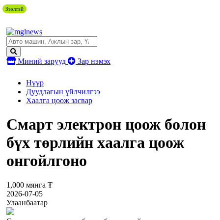
Зээлтэй
Миний зарууд
Зар нэмэх
Нүүр
Дуудлагын үйлчилгээ
Хаалга цоож засвар
Смарт электрон цоож болон
бүх төрлийн хаалга цоож
онгойлгоно
1,000 мянга ₮
2026-07-05
Улаанбаатар