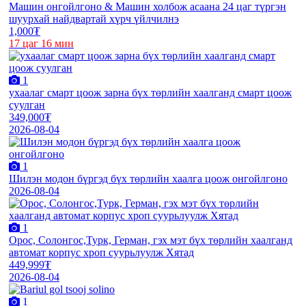
Машин онгойлгоно & Машин холбож асаана 24 цаг түргэн
шуурхай найдвартай хүрч үйлчилнэ
1,000₮
17 цаг 16 мин
1
ухаалаг смарт цоож зарна бүх төрлийн хаалганд смарт цоож
суулган
349,000₮
2026-08-04
1
Шилэн модон бүргэд бүх төрлийн хаалга цоож онгойлгоно
2026-08-04
1
Орос, Солонгос,Турк, Герман, гэх мэт бүх төрлийн хаалганд
автомат корпус хроп суурьлуулж Хятад
449,999₮
2026-08-04
1