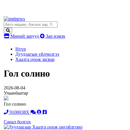
Миний зарууд
Зар нэмэх
Нүүр
Дуудлагын үйлчилгээ
Хаалга цоож засвар
Гол солино
2026-08-04
Улаанбаатар
Гол солино
9100038X
Санал болгох