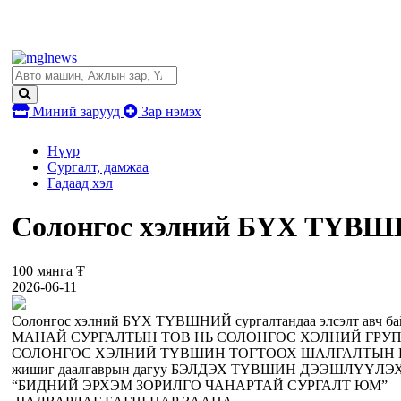
Миний зарууд
Зар нэмэх
Нүүр
Сургалт, дамжаа
Гадаад хэл
Солонгос хэлний БҮХ ТҮВШНИ
100 мянга ₮
2026-06-11
Солонгос хэлний БҮХ ТҮВШНИЙ сургалтандаа элсэлт авч ба
МАНАЙ СУРГАЛТЫН ТӨВ НЬ СОЛОНГОС ХЭЛНИЙ ГРУП
СОЛОНГОС ХЭЛНИЙ ТҮВШИН ТОГТООХ ШАЛГАЛТЫН НЭГ
жишиг даалгаврын дагуу БЭЛДЭХ ТҮВШИН ДЭЭШЛҮҮЛ
“БИДНИЙ ЭРХЭМ ЗОРИЛГО ЧАНАРТАЙ СУРГАЛТ ЮМ”