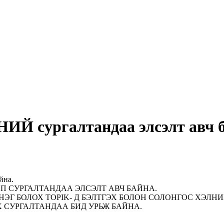
Й сургалтандаа элсэлт авч б
йна.
П СУРГАЛТАНДАА ЭЛСЭЛТ АВЧ БАЙНА.
 БОЛОХ TOPIK- Д БЭЛТГЭХ БОЛОН СОЛОНГОС ХЭЛНИЙ Г
ЭХ СУРГАЛТАНДАА БИД УРЬЖ БАЙНА.