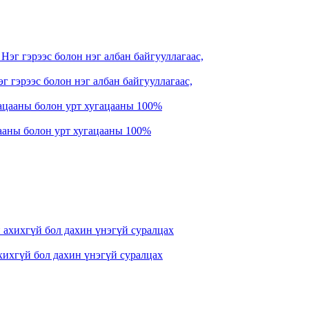
 гэрээс болон нэг албан байгууллагаас,
ааны болон урт хугацааны 100%
хихгүй бол дахин үнэгүй суралцах