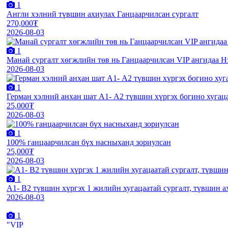
1
Англи хэлний түвшин ахиулах Ганцаарчилсан сургалт
270,000₮
2026-08-03
1
Манай сургалт хөгжлийн төв нь Ганцаарчилсан VIP ангидаа Нэг
2026-08-03
1
Герман хэлний анхан шат А1- А2 түвшин хүргэх богино хугац
25,000₮
2026-08-03
1
100% ганцаарчилсан бүх насныханд зориулсан
25,000₮
2026-08-03
1
А1- B2 түвшин хүргэх 1 жилийн хугацаатай сургалт, түвшин а
2026-08-03
1
"VIP