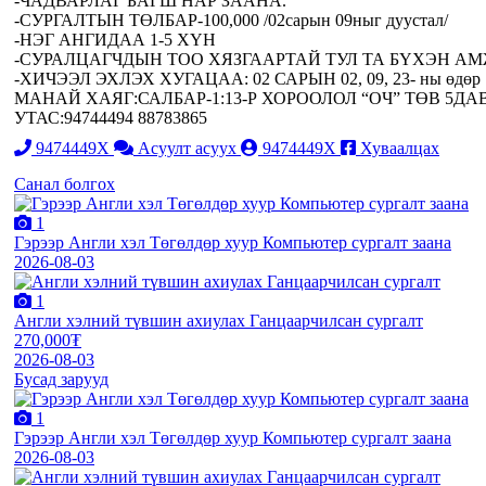
-ЧАДВАРЛАГ БАГШ НАР ЗААНА.
-СУРГАЛТЫН ТӨЛБАР-100,000 /02сарын 09ныг дуустал/
-НЭГ АНГИДАА 1-5 ХҮН
-СУРАЛЦАГЧДЫН ТОО ХЯЗГААРТАЙ ТУЛ ТА БҮХЭН А
-ХИЧЭЭЛ ЭХЛЭХ ХУГАЦАА: 02 САРЫН 02, 09, 23- ны өдөр
МАНАЙ ХАЯГ:САЛБАР-1:13-Р ХОРООЛОЛ “ОЧ” ТӨВ 5ДАВ
УТАС:94744494 88783865
9474449X
Асуулт асуух
9474449X
Хуваалцах
Санал болгох
1
Гэрээр Англи хэл Төгөлдөр хуур Компьютер сургалт заана
2026-08-03
1
Англи хэлний түвшин ахиулах Ганцаарчилсан сургалт
270,000₮
2026-08-03
Бусад зарууд
1
Гэрээр Англи хэл Төгөлдөр хуур Компьютер сургалт заана
2026-08-03